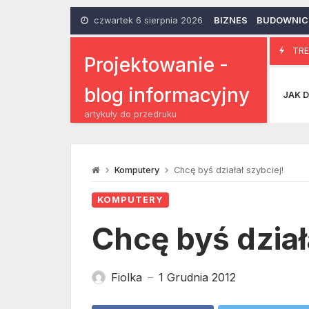
Skip
to
czwartek 6 sierpnia 2026
BIZNES
BUDOWNI
content
TRE
Cz
10 Października 2014
Projektowanie -
blog informacyjny
JAK D
artykuły do przedruku
Komputery
Chcę byś działał szybciej!
KOMPUTERY
Chcę byś dział
Fiolka
1 Grudnia 2012
—