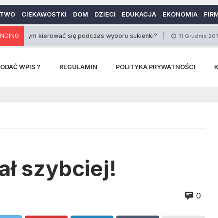
CTWO
CIEKAWOSTKI
DOM
DZIECI
EDUKACJA
EKONOMIA
FIR
NDING
ym kierować się podczas wyboru sukienki?
Transf
11 Grudnia 2015
ODAĆ WPIS ?
REGULAMIN
POLITYKA PRYWATNOŚCI
ał szybciej!
0