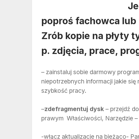
Je
poproś fachowca lub 
Zrób kopie na płyty t
p. zdjęcia, prace, pr
– zainstaluj sobie darmowy progra
niepotrzebnych informacji jakie się
szybkość pracy.
–
zdefragmentuj dysk
– przejdź d
prawym Właściwości, Narzędzie – 
-włącz aktualizacje na bieżąco- Pa