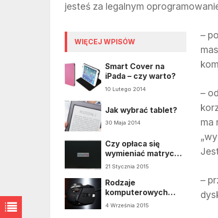
jesteś za legalnym oprogramowaniem
– p
WIĘCEJ WPISÓW
mas
kom
Smart Cover na
iPada – czy warto?
10 Lutego 2014
– od
korz
Jak wybrać tablet?
ma 
30 Maja 2014
„wy
Czy opłaca się
Jes
wymieniać matryce
do laptopów?
21 Stycznia 2015
– p
Rodzaje
komputerowych
dys
gryzoni
4 Września 2015