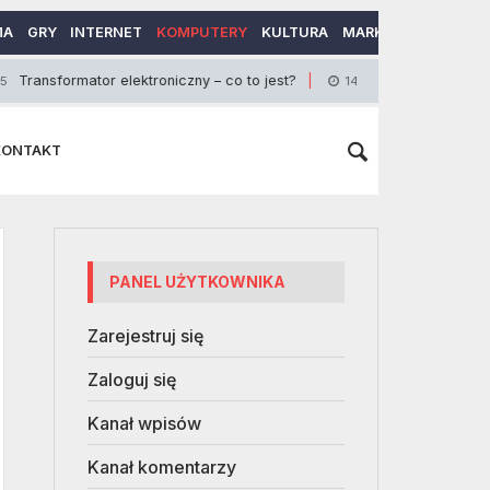
MA
GRY
INTERNET
KOMPUTERY
KULTURA
MARKETING
MOTO
ormator elektroniczny – co to jest?
Zalety nakle
14 Czerwca 2017
KONTAKT
PANEL UŻYTKOWNIKA
Zarejestruj się
Zaloguj się
Kanał wpisów
Kanał komentarzy