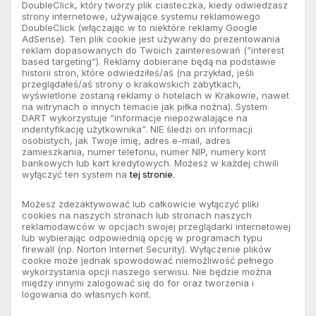
DoubleClick, który tworzy plik ciasteczka, kiedy odwiedzasz
strony internetowe, używające systemu reklamowego
DoubleClick (włączając w to niektóre reklamy Google
AdSense). Ten plik cookie jest używany do prezentowania
reklam dopasowanych do Twoich zainteresowań (”interest
based targeting”). Reklamy dobierane będą na podstawie
historii stron, które odwiedziłeś/aś (na przykład, jeśli
przeglądałeś/aś strony o krakowskich zabytkach,
wyświetlone zostaną reklamy o hotelach w Krakowie, nawet
na witrynach o innych temacie jak piłka nożna). System
DART wykorzystuje “informacje niepozwalające na
indentyfikację użytkownika”. NIE śledzi on informacji
osobistych, jak Twoje imię, adres e-mail, adres
zamieszkania, numer telefonu, numer NIP, numery kont
bankowych lub kart kredytowych. Możesz w każdej chwili
wyłączyć ten system na
tej stronie
.
Możesz zdezaktywować lub całkowicie wyłączyć pliki
cookies na naszych stronach lub stronach naszych
reklamodawców w opcjach swojej przeglądarki internetowej
lub wybierając odpowiednią opcję w programach typu
firewall (np. Norton Internet Security). Wyłączenie plików
cookie może jednak spowodować niemożliwość pełnego
wykorzystania opcji naszego serwisu. Nie będzie można
między innymi zalogować się do for oraz tworzenia i
logowania do własnych kont.