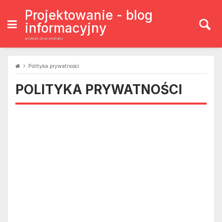
Skip
to
Projektowanie - blog
content
informacyjny
artykuły do przedruku
Polityka prywatności
POLITYKA PRYWATNOŚCI