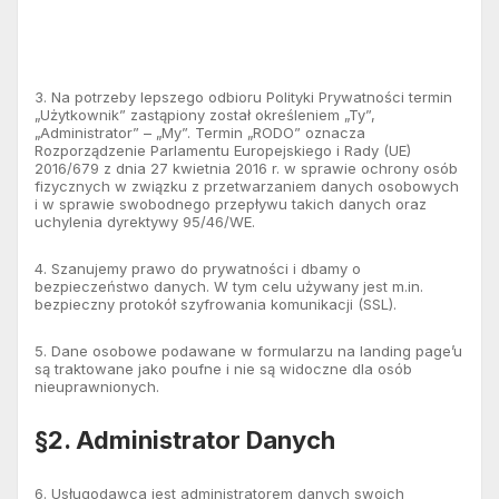
3. Na potrzeby lepszego odbioru Polityki Prywatności termin
„Użytkownik” zastąpiony został określeniem „Ty”,
„Administrator” – „My”. Termin „RODO” oznacza
Rozporządzenie Parlamentu Europejskiego i Rady (UE)
2016/679 z dnia 27 kwietnia 2016 r. w sprawie ochrony osób
fizycznych w związku z przetwarzaniem danych osobowych
i w sprawie swobodnego przepływu takich danych oraz
uchylenia dyrektywy 95/46/WE.
4. Szanujemy prawo do prywatności i dbamy o
bezpieczeństwo danych. W tym celu używany jest m.in.
bezpieczny protokół szyfrowania komunikacji (SSL).
5. Dane osobowe podawane w formularzu na landing page’u
są traktowane jako poufne i nie są widoczne dla osób
nieuprawnionych.
§2. Administrator Danych
6. Usługodawca jest administratorem danych swoich