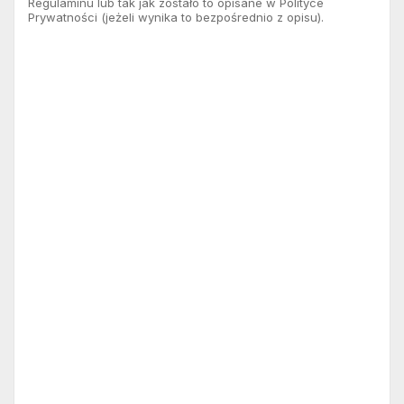
Regulaminu lub tak jak zostało to opisane w Polityce
Prywatności (jeżeli wynika to bezpośrednio z opisu).