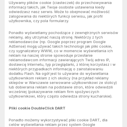
Używamy plików cookie (ciasteczek) do przechowywania
informacji takich, jak Twoje osobiste ustawienia kiedy
odwiedzasz nasz serwis. Może to obejmować możliwość
zalogowania do niektórych funkcji serwisu, jak profil
użytkownika, czy pola formularzy.
Ponadto wyświetlamy pochodzące z zewnętrznych serwisów
reklamy, aby utrzymać naszą stronę. Niektórzy z tych
reklamodawców (np. Google poprzez program Google
AdSense) mogą używać takich technologii jak pliki cookie,
czy sygnalizatory WWW, co w momencie wyświetlania ich
reklam na naszej stronie spowoduje przesłanie
reklamodawcom informacji zawierających Twój adres IP,
dostawcę Internetu, typ przeglądarki, z której korzystasz i w
niektórych przypadkach informację o zainstalowaniu
dodatku Flash. Na ogół jest to używane do wyświetlania
użytkownikom reklam z ich okolicy (na przykład reklamy
sklepów w Warszawie serwowane użytkownikowi ze stolicy)
lub dobierania reklam na podstawie stron, które odwiedzili
wcześniej (pokazywanie reklam firm spożywczych
użytkownikowi, który często odwiedza strony kucharskie).
Pliki cookie DoubleClick DART
Ponadto możemy wykorzystywać pliki cookie DART, dla
celów wyświetlania reklam przez system Google