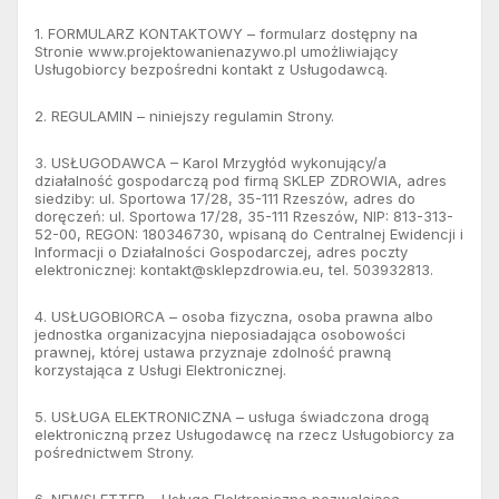
1. FORMULARZ KONTAKTOWY – formularz dostępny na
Stronie www.projektowanienazywo.pl umożliwiający
Usługobiorcy bezpośredni kontakt z Usługodawcą.
2. REGULAMIN – niniejszy regulamin Strony.
3. USŁUGODAWCA – Karol Mrzygłód wykonujący/a
działalność gospodarczą pod firmą SKLEP ZDROWIA, adres
siedziby: ul. Sportowa 17/28, 35-111 Rzeszów, adres do
doręczeń: ul. Sportowa 17/28, 35-111 Rzeszów, NIP: 813-313-
52-00, REGON: 180346730, wpisaną do Centralnej Ewidencji i
Informacji o Działalności Gospodarczej, adres poczty
elektronicznej:
kontakt@sklepzdrowia.eu
, tel. 503932813.
4. USŁUGOBIORCA – osoba fizyczna, osoba prawna albo
jednostka organizacyjna nieposiadająca osobowości
prawnej, której ustawa przyznaje zdolność prawną
korzystająca z Usługi Elektronicznej.
5. USŁUGA ELEKTRONICZNA – usługa świadczona drogą
elektroniczną przez Usługodawcę na rzecz Usługobiorcy za
pośrednictwem Strony.