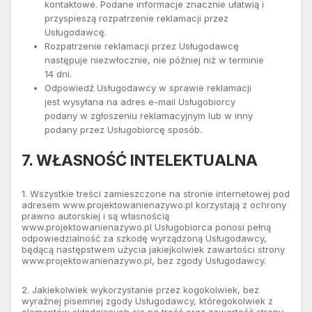
kontaktowe. Podane informacje znacznie ułatwią i
przyspieszą rozpatrzenie reklamacji przez
Usługodawcę.
Rozpatrzenie reklamacji przez Usługodawcę
następuje niezwłocznie, nie później niż w terminie
14 dni.
Odpowiedź Usługodawcy w sprawie reklamacji
jest wysyłana na adres e-mail Usługobiorcy
podany w zgłoszeniu reklamacyjnym lub w inny
podany przez Usługobiorcę sposób.
7. WŁASNOŚĆ INTELEKTUALNA
1. Wszystkie treści zamieszczone na stronie internetowej pod
adresem www.projektowanienazywo.pl korzystają z ochrony
prawno autorskiej i są własnością
www.projektowanienazywo.pl Usługobiorca ponosi pełną
odpowiedzialność za szkodę wyrządzoną Usługodawcy,
będącą następstwem użycia jakiejkolwiek zawartości strony
www.projektowanienazywo.pl, bez zgody Usługodawcy.
2. Jakiekolwiek wykorzystanie przez kogokolwiek, bez
wyraźnej pisemnej zgody Usługodawcy, któregokolwiek z
elementów składających się na treść oraz zawartość strony