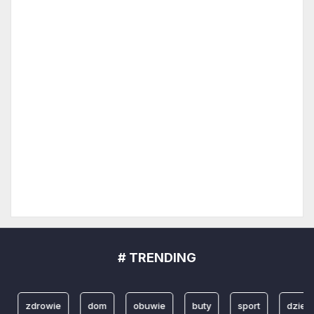
# TRENDING
zdrowie
dom
obuwie
buty
sport
dzieci