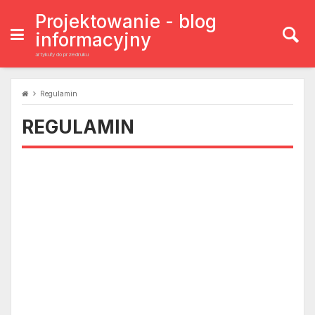
Skip
to
Projektowanie - blog
content
informacyjny
artykuły do przedruku
Regulamin
REGULAMIN