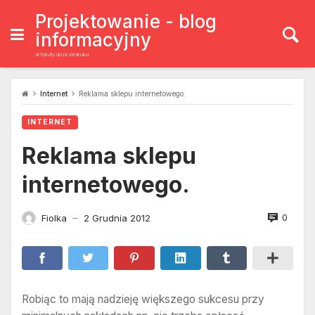
Skip
to
Projektowanie - blog
content
informacyjny
artykuły do przedruku
Internet
Reklama sklepu internetowego.
INTERNET
Reklama sklepu
internetowego.
0
Fiolka
2 Grudnia 2012
—
Robiąc to mają nadzieję większego sukcesu przy