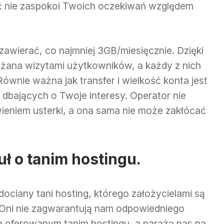
ść nie zaspokoi Twoich oczekiwań względem
 zawierać, co najmniej 3GB/miesięcznie. Dzięki
ążana wizytami użytkowników, a każdy z nich
Równie ważna jak transfer i wielkość konta jest
i dbających o Twoje interesy. Operator nie
ieniem usterki, a ona sama nie może zakłócać
 o tanim hostingu.
ociany tani hosting, którego założycielami są
ści. Oni nie zagwarantują nam odpowiedniego
a oferowanym tanim hostingu, a narażą nas na