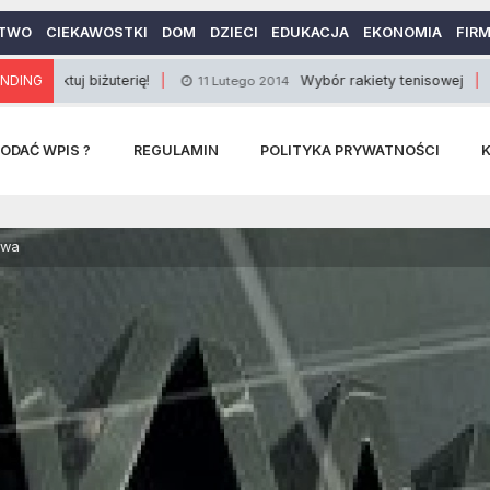
TWO
CIEKAWOSTKI
DOM
DZIECI
EDUKACJA
EKONOMIA
FIR
iżuterię!
NDING
Wybór rakiety tenisowej
11 Lutego 2014
30 Paździe
ODAĆ WPIS ?
REGULAMIN
POLITYKA PRYWATNOŚCI
owa