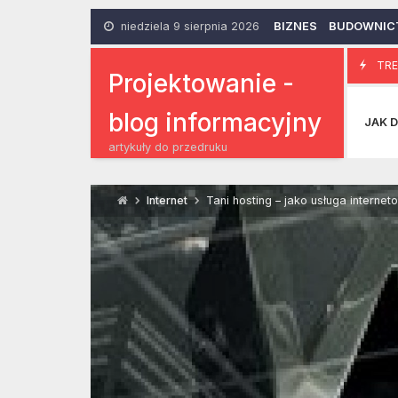
Skip
to
niedziela 9 sierpnia 2026
BIZNES
BUDOWNIC
content
Zaprojektuj b
TRE
7 Stycznia 2014
Projektowanie -
blog informacyjny
JAK D
artykuły do przedruku
Internet
Tani hosting – jako usługa internet