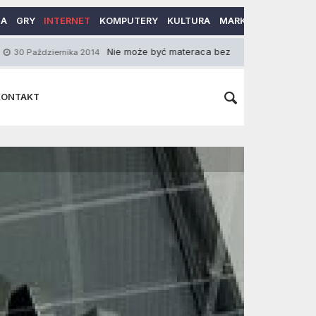
MA
GRY
INTERNET
KOMPUTERY
KULTURA
MARKETING
MOTO
Nie może być materaca bez prześcieradła z gumką!
rnika 2014
17
KONTAKT