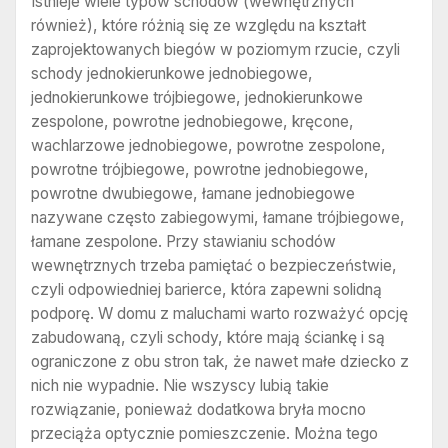
Istnieje wiele typów schodów (wewnętrznych
również), które różnią się ze względu na kształt
zaprojektowanych biegów w poziomym rzucie, czyli
schody jednokierunkowe jednobiegowe,
jednokierunkowe trójbiegowe, jednokierunkowe
zespolone, powrotne jednobiegowe, kręcone,
wachlarzowe jednobiegowe, powrotne zespolone,
powrotne trójbiegowe, powrotne jednobiegowe,
powrotne dwubiegowe, łamane jednobiegowe
nazywane często zabiegowymi, łamane trójbiegowe,
łamane zespolone. Przy stawianiu schodów
wewnętrznych trzeba pamiętać o bezpieczeństwie,
czyli odpowiedniej barierce, która zapewni solidną
podporę. W domu z maluchami warto rozważyć opcję
zabudowaną, czyli schody, które mają ściankę i są
ograniczone z obu stron tak, że nawet małe dziecko z
nich nie wypadnie. Nie wszyscy lubią takie
rozwiązanie, ponieważ dodatkowa bryła mocno
przeciąża optycznie pomieszczenie. Można tego