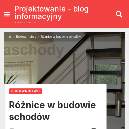
Skip
to
Projektowanie - blog
content
informacyjny
artykuły do przedruku
Budownictwo
Różnice w budowie schodów
BUDOWNICTWO
Różnice w budowie
schodów