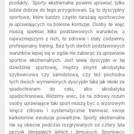
produkty. Sporty ekstremalne powinni uprawiać tylko
ludzie dobrze do tego przygotowani. Są to dyscypliny
sportowe, które bardzo często narażają sportowców
je uprawiających na bolesne kontuzje. Osoby te więc
muszą spełniać kilka podstawowych warunków, a
najważniejszymi z nich, to zdrowie i stały codzienny
profesjonalny trening. Bez tych dwóch podstawowych
warunków lepiej się w ogóle nie zabierać za uprawianie
sportów ekstremalnych. Jest wiele dyscyplin w tej
dziedzinie sportowej, między innymi akrobatyka
szybowcowa czy samolotowa, czy też pochodna
tych dwóch wymienionych dyscyplin taka jak skoki ze
spadochronem do celu, albo akrobatyka
spadochronowa. Widzimy wiec, że na zdrowy rozum
osoby uprawiające taki sport muszą być o wzorowym
wręcz zdrowiu i systematycznie trenować swoje
karkołomne ewolucje powietrzne. Sporty ekstremalne
nie są obecne podczas rozgrywanych co cztery lata
igrzysk olimpijskich letnich i zimowych. Sportowcy