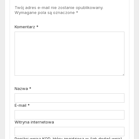
Twój adres e-mail nie zostanie opublikowany.
Wymagane pola są oznaczone
*
Komentarz
*
Nazwa
*
E-mail
*
Witryna internetowa
Poniżej wpisz KOD, który znajdziesz w (jak dodać wpis)