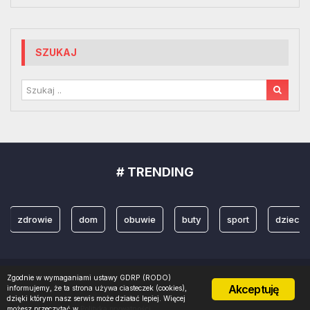
SZUKAJ
# TRENDING
zdrowie
dom
obuwie
buty
sport
dzieci
Zgodnie w wymaganiami ustawy GDRP (RODO)
Copyright 2022 © Projektowanienazywo. Realizacja
PROMOznawcy.pl
Akceptuję
informujemy, że ta strona używa ciasteczek (cookies),
dzięki którym nasz serwis może działać lepiej. Więcej
możesz przeczytać w
Polityka prywatności