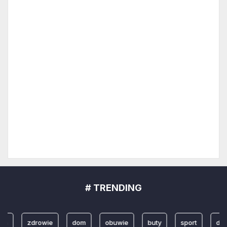
# TRENDING
da
zdrowie
dom
obuwie
buty
sport
dzi