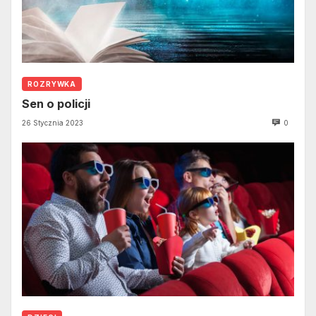
ROZRYWKA
Sen o policji
26 Stycznia 2023
0