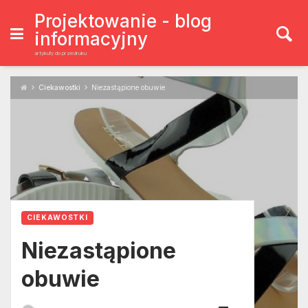
Skip
to
Projektowanie - blog
content
informacyjny
artykuły do przedruku
Ciekawostki
Niezastąpione obuwie
CIEKAWOSTKI
Niezastąpione
obuwie