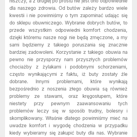
niszczy, a z drugiej po prostu nie jest ono odpowiednie
dla naszego zdrowia. Od butów zależy bardzo wiele
kwestii i nie powinniśmy o tym zapominać udając się
do sklepu obuwniczego. Wybranie dobrych butów, to
przede wszystkim odpowiedni komfort chodzenia,
dzięki któremu nasze nogi nie będą zmęczone, a my
sami będziemy z takiego poruszania się znacznie
bardziej zadowoleni. Korzystanie z takiego obuwia na
pewno nie przysporzy nam przyszłych problemów
chociażby z żylakami i podobnymi schorzeniami,
często wynikającymi z faktu, iż buty zostały źle
dobrane. Innymi problemami, które wynikają
bezpośrednio z noszenia złego obuwia są również
problemy ze stawami, oraz kręgosłupem, które
niestety przy pewnym zaawansowaniu tych
problemów leczy się w sposób trudny, bolesny i
skomplikowany. Właśnie dlatego powinniśmy mieć na
uwadze komfort i wygodę chodzenia w przypadku
kiedy wybieramy się zakupić buty dla nas. Wybranie