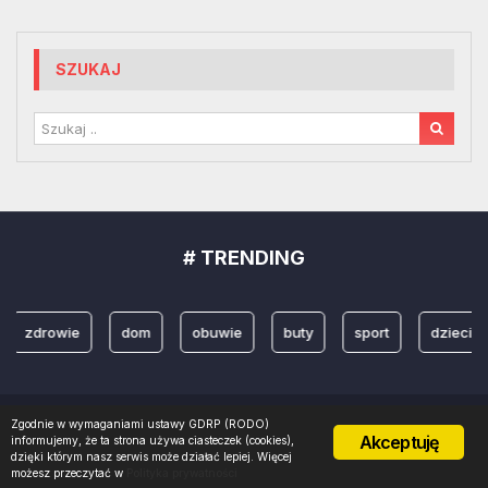
SZUKAJ
# TRENDING
zdrowie
dom
obuwie
buty
sport
dzieci
Zgodnie w wymaganiami ustawy GDRP (RODO)
Copyright 2022 © Projektowanienazywo. Realizacja
PROMOznawcy.pl
Akceptuję
informujemy, że ta strona używa ciasteczek (cookies),
dzięki którym nasz serwis może działać lepiej. Więcej
możesz przeczytać w
Polityka prywatności