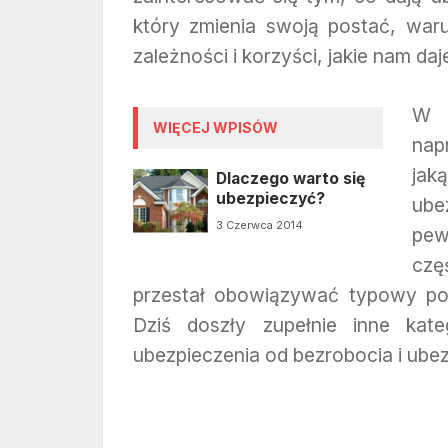
który zmienia swoją postać, war
zależności i korzyści, jakie nam daj
W 
WIĘCEJ WPISÓW
nap
jak
Dlaczego warto się
ubezpieczyć?
ube
3 Czerwca 2014
pew
czę
przestał obowiązywać typowy pod
Dziś doszły zupełnie inne kateg
ubezpieczenia od bezrobocia i ube