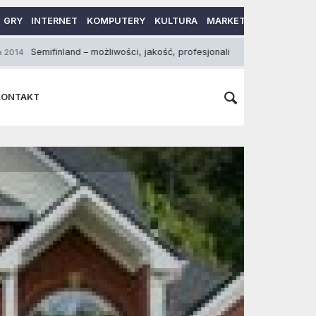
GRY
INTERNET
KOMPUTERY
KULTURA
MARKETING
MOTORY
inland – możliwości, jakość, profesjonalizm
O miło
3 Września 2015
KONTAKT