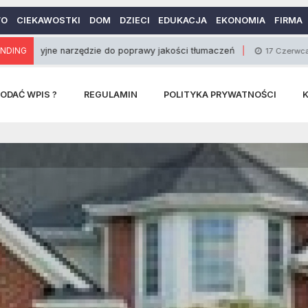
WO
CIEKAWOSTKI
DOM
DZIECI
EDUKACJA
EKONOMIA
FIRMA
e narzędzie do poprawy jakości tłumaczeń
NDING
Semif
17 Czerwca 2014
ODAĆ WPIS ?
REGULAMIN
POLITYKA PRYWATNOŚCI