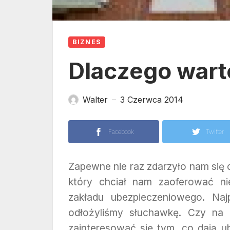
BIZNES
Dlaczego wart
Walter
3 Czerwca 2014
—
Facebook
Twitter
Zapewne nie raz zdarzyło nam się
który chciał nam zaoferować nie
zakładu ubezpieczeniowego. Naj
odłożyliśmy słuchawkę. Czy na
zainteresować się tym, co dają ub