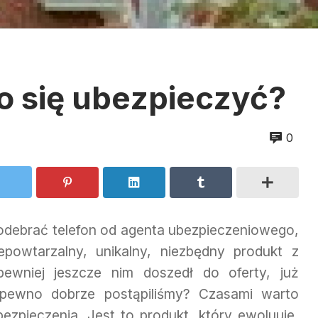
o się ubezpieczyć?
0
 odebrać telefon od agenta ubezpieczeniowego,
powtarzalny, unikalny, niezbędny produkt z
pewniej jeszcze nim doszedł do oferty, już
 pewno dobrze postąpiliśmy? Czasami warto
ezpieczenia. Jest to produkt, który ewoluuje,