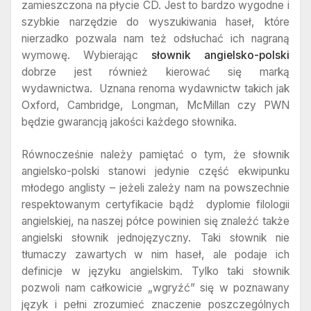
zamieszczona na płycie CD. Jest to bardzo wygodne i
szybkie narzędzie do wyszukiwania haseł, które
nierzadko pozwala nam też odsłuchać ich nagraną
wymowę.
Wybierając
słownik angielsko-polski
dobrze jest również kierować się marką
wydawnictwa. Uznana renoma wydawnictw takich jak
Oxford, Cambridge, Longman, McMillan czy PWN
będzie gwarancją jakości każdego słownika.
Równocześnie należy pamiętać o tym, że słownik
angielsko-polski stanowi jedynie część ekwipunku
młodego anglisty – jeżeli zależy nam na powszechnie
respektowanym certyfikacie bądź dyplomie filologii
angielskiej, na naszej półce powinien się znaleźć także
angielski słownik jednojęzyczny. Taki słownik nie
tłumaczy zawartych w nim haseł, ale podaje ich
definicje w języku angielskim. Tylko taki słownik
pozwoli nam całkowicie „wgryźć” się w poznawany
język i pełni zrozumieć znaczenie poszczególnych