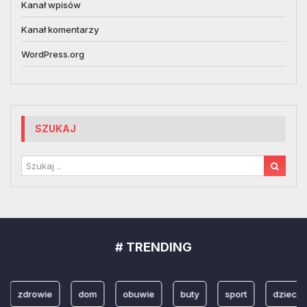
Kanał wpisów
Kanał komentarzy
WordPress.org
SZUKAJ
# TRENDING
zdrowie
dom
obuwie
buty
sport
dzieci