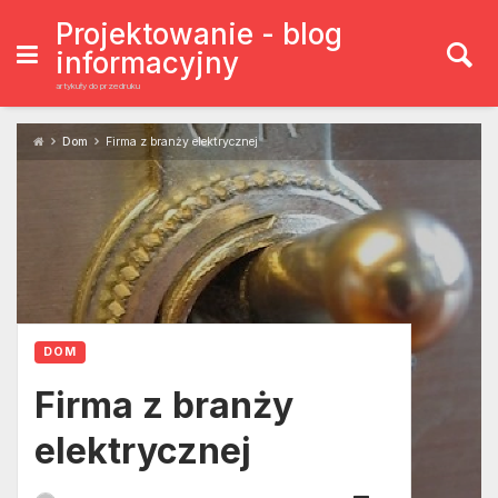
Skip
to
Projektowanie - blog
content
informacyjny
artykuły do przedruku
Dom
Firma z branży elektrycznej
DOM
Firma z branży
elektrycznej