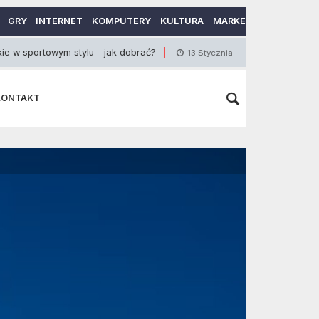
GRY
INTERNET
KOMPUTERY
KULTURA
MARKETING
MOTORY
wym stylu – jak dobrać?
Sposoby na cellulit wo
13 Stycznia 2013
KONTAKT