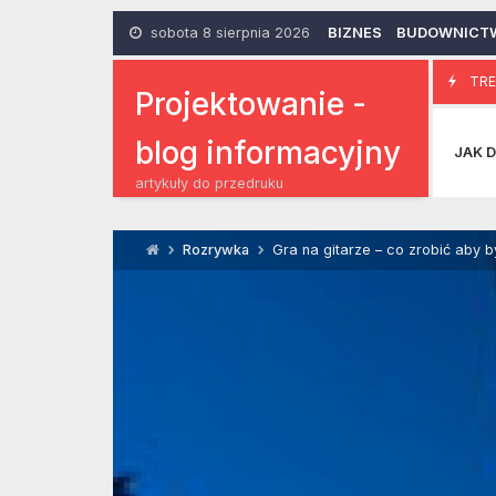
Skip
to
sobota 8 sierpnia 2026
BIZNES
BUDOWNICT
content
Caretero
TRE
19 Lutego 2014
Projektowanie -
blog informacyjny
JAK D
artykuły do przedruku
Rozrywka
Gra na gitarze – co zrobić aby b