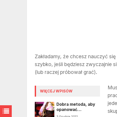
Zakładamy, że chcesz nauczyć się
szybko, jeśli będziesz zwyczajnie sia
(lub raczej próbował grać).
Mus
WIĘCEJ WPISÓW
pra
jed
Dobra metoda, aby
opanować
skup
podstawowe chwyty
3 Grudnia 2012