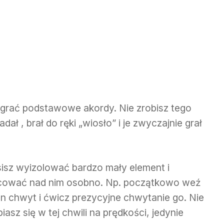
 grać podstawowe akordy. Nie zrobisz tego
dał , brał do ręki „wiosło” i je zwyczajnie grał
isz wyizolować bardzo mały element i
cować nad nim osobno. Np. początkowo weź
en chwyt i ćwicz prezycyjne chwytanie go. Nie
iasz się w tej chwili na prędkości, jedynie