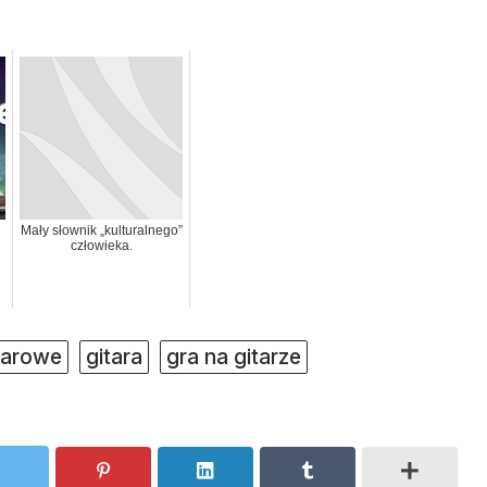
Mały słownik „kulturalnego”
człowieka.
tarowe
gitara
gra na gitarze