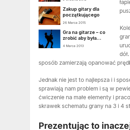
łapi
gitarowe
Zakup gitary dla
pus
początkującego
26 Marca 2015
Kol
Gra na gitarze – co
gra
zrobić aby była
łatwiejsza?
uru
4 Marca 2013
dół.
sposób zamierzają opanować prędk
Jednak nie jest to najlepsza i i sp
sprawiają nam problem i są w pewi
ćwiczenie na małe elementy i praco
skrawek schematu grany na 3 i 4 st
Prezentując to inaczej