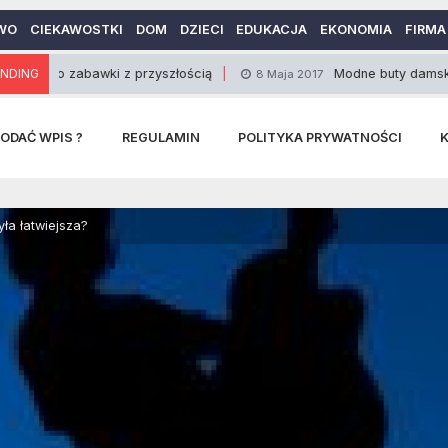
WO
CIEKAWOSTKI
DOM
DZIECI
EDUKACJA
EKONOMIA
FIRMA
 zabawki z przyszłością
NDING
Modne buty damskie w sporto
8 Maja 2017
ODAĆ WPIS ?
REGULAMIN
POLITYKA PRYWATNOŚCI
yła łatwiejsza?