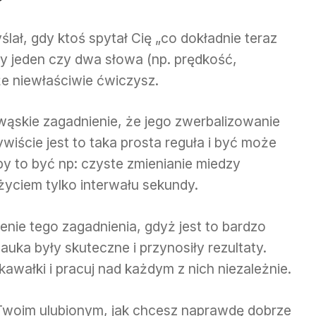
lał, gdy ktoś spytał Cię „co dokładnie teraz
by jeden czy dwa słowa (np. prędkość,
że niewłaściwie ćwiczysz.
wąskie zagadnienie, że jego zwerbalizowanie
ywiście jest to taka prosta reguła i być może
 by to być np: czyste zmienianie miedzy
życiem tylko interwału sekundy.
nie tego zagadnienia, gdyż jest to bardzo
auka były skuteczne i przynosiły rezultaty.
awałki i pracuj nad każdym z nich niezależnie.
 Twoim ulubionym, jak chcesz naprawdę dobrze