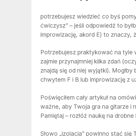
potrzebujesz wiedzieć co byś pomyś
ćwiczysz” – jeśli odpowiedź to był
improwizację, akord E) to znaczy, 
Potrzebujesz praktykować na tyle 
zajmie przynajmniej kilka zdań (ocz
znajdą się od niej wyjątki). Mogłby
chwytem F i B lub improwizację z u
Poświęciłem cały artykuł na omówie
ważne, aby Twoja gra na gitarze i n
Pamiętaj – rozłóż naukę na drobne k
Słowo „izolacja” powinno stać się