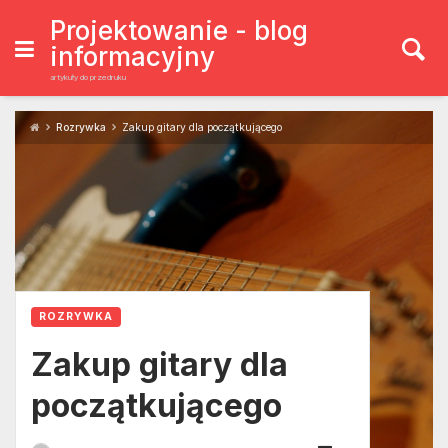
Skip
to
Projektowanie - blog
content
informacyjny
artykuły do przedruku
Rozrywka
Zakup gitary dla początkującego
ROZRYWKA
Zakup gitary dla
początkującego