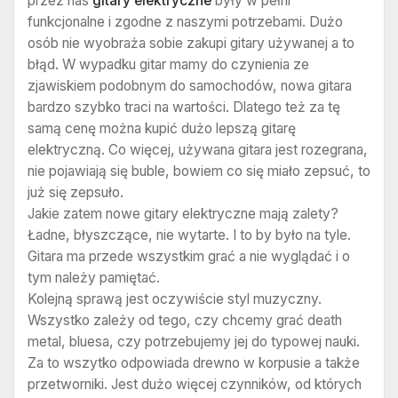
przez nas
gitary elektryczne
były w pełni
funkcjonalne i zgodne z naszymi potrzebami. Dużo
osób nie wyobraża sobie zakupi gitary używanej a to
błąd. W wypadku gitar mamy do czynienia ze
zjawiskiem podobnym do samochodów, nowa gitara
bardzo szybko traci na wartości. Dlatego też za tę
samą cenę można kupić dużo lepszą gitarę
elektryczną. Co więcej, używana gitara jest rozegrana,
nie pojawiają się buble, bowiem co się miało zepsuć, to
już się zepsuło.
Jakie zatem nowe gitary elektryczne mają zalety?
Ładne, błyszczące, nie wytarte. I to by było na tyle.
Gitara ma przede wszystkim grać a nie wyglądać i o
tym należy pamiętać.
Kolejną sprawą jest oczywiście styl muzyczny.
Wszystko zależy od tego, czy chcemy grać death
metal, bluesa, czy potrzebujemy jej do typowej nauki.
Za to wszytko odpowiada drewno w korpusie a także
przetworniki. Jest dużo więcej czynników, od których