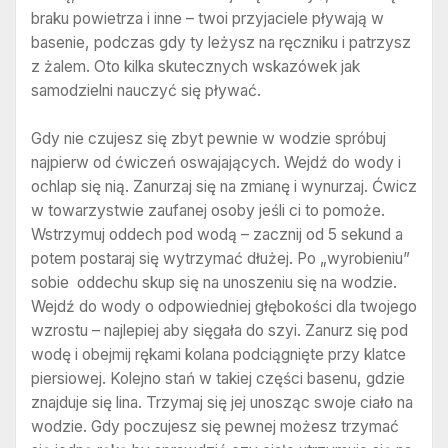
braku powietrza i inne – twoi przyjaciele pływają w
basenie, podczas gdy ty leżysz na ręczniku i patrzysz
z żalem. Oto kilka skutecznych wskazówek jak
samodzielni nauczyć się pływać.
Gdy nie czujesz się zbyt pewnie w wodzie spróbuj
najpierw od ćwiczeń oswajających. Wejdź do wody i
ochlap się nią. Zanurzaj się na zmianę i wynurzaj. Ćwicz
w towarzystwie zaufanej osoby jeśli ci to pomoże.
Wstrzymuj oddech pod wodą – zacznij od 5 sekund a
potem postaraj się wytrzymać dłużej. Po „wyrobieniu”
sobie oddechu skup się na unoszeniu się na wodzie.
Wejdź do wody o odpowiedniej głębokości dla twojego
wzrostu – najlepiej aby sięgała do szyi. Zanurz się pod
wodę i obejmij rękami kolana podciągnięte przy klatce
piersiowej. Kolejno stań w takiej części basenu, gdzie
znajduje się lina. Trzymaj się jej unosząc swoje ciało na
wodzie. Gdy poczujesz się pewnej możesz trzymać