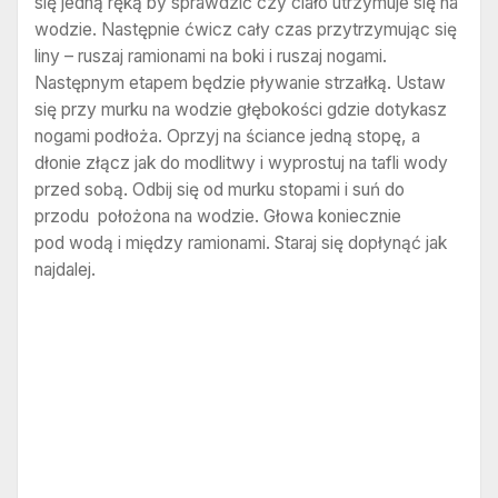
się jedną ręką by sprawdzić czy ciało utrzymuje się na
wodzie. Następnie ćwicz cały czas przytrzymując się
liny – ruszaj ramionami na boki i ruszaj nogami.
Następnym etapem będzie pływanie strzałką. Ustaw
się przy murku na wodzie głębokości gdzie dotykasz
nogami podłoża. Oprzyj na ściance jedną stopę, a
dłonie złącz jak do modlitwy i wyprostuj na tafli wody
przed sobą. Odbij się od murku stopami i suń do
przodu położona na wodzie. Głowa koniecznie
pod wodą i między ramionami. Staraj się dopłynąć jak
najdalej.