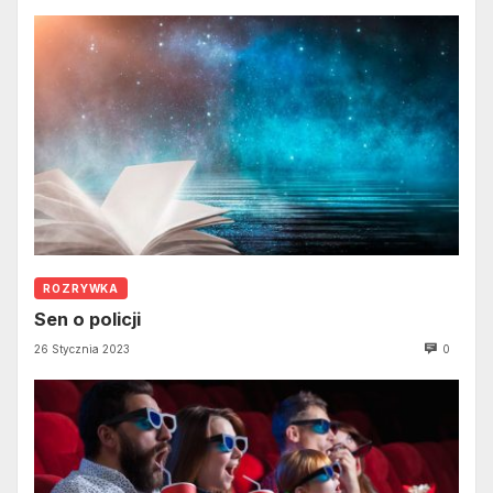
ROZRYWKA
Sen o policji
26 Stycznia 2023
0