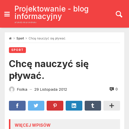
Skip
to
Projektowanie - blog
content
informacyjny
artykuły do przedruku
Sport
Chcę nauczyć się pływać.
SPORT
Chcę nauczyć się
pływać.
0
Fiolka
29 Listopada 2012
—
WIĘCEJ WPISÓW