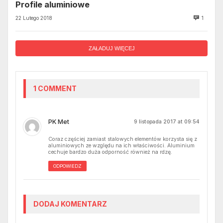
Profile aluminiowe
22 Lutego 2018
1
ZAŁADUJ WIĘCEJ
1 COMMENT
PK Met
9 listopada 2017 at 09:54
Coraz częściej zamiast stalowych elementów korzysta się z
aluminiowych ze względu na ich właściwości. Aluminium
cechuje bardzo duża odporność również na rdzę.
ODPOWIEDZ
DODAJ KOMENTARZ