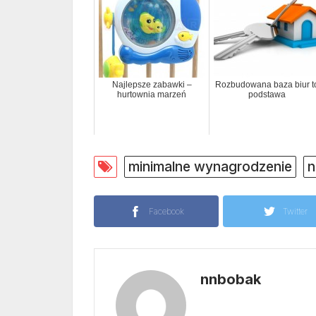
Najlepsze zabawki –
Rozbudowana baza biur t
hurtownia marzeń
podstawa
minimalne wynagrodzenie
n
Facebook
Twitter
nnbobak