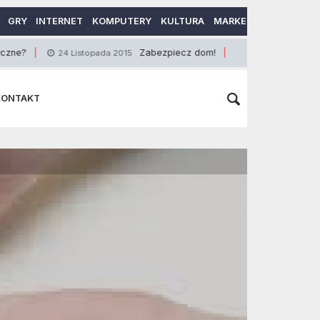
GRY
INTERNET
KOMPUTERY
KULTURA
MARKETING
MOTORY
Zabezpiecz dom!
Jak sa
24 Listopada 2015
17 Października 2016
KONTAKT