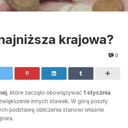
najniższa krajowa?
0
nej
, które zaczęło obowiązywać
1 stycznia
większenie innych stawek. W górę poszły
órych podstawę obliczenia stanowi właśnie
jowa.