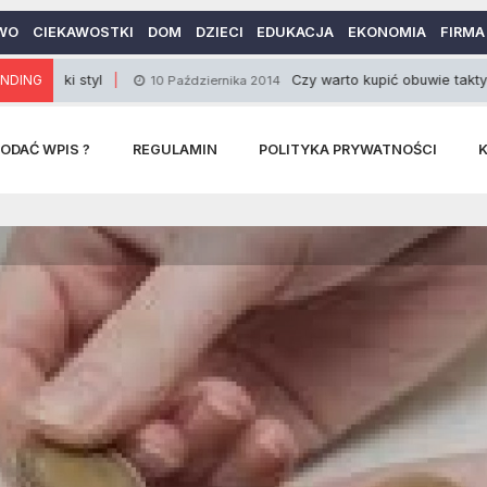
WO
CIEKAWOSTKI
DOM
DZIECI
EDUKACJA
EKONOMIA
FIRMA
styl
NDING
Czy warto kupić obuwie taktyczne?
10 Października 2014
ODAĆ WPIS ?
REGULAMIN
POLITYKA PRYWATNOŚCI