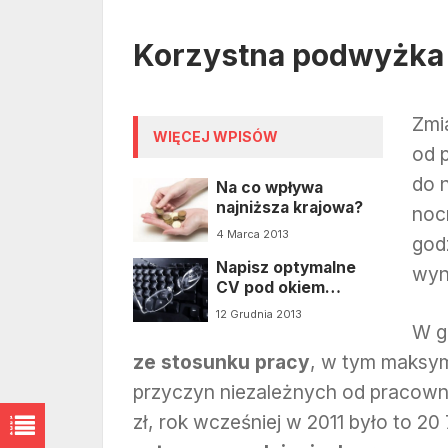
Korzystna podwyżka
Zmi
WIĘCEJ WPISÓW
od 
do 
Na co wpływa
najniższa krajowa?
noc
4 Marca 2013
god
Napisz optymalne
wyn
CV pod okiem
ekspertów z MyCV.pl
12 Grudnia 2013
W g
ze stosunku pracy
, w tym maksy
przyczyn niezależnych od pracown
zł, rok wcześniej w 2011 było to 2