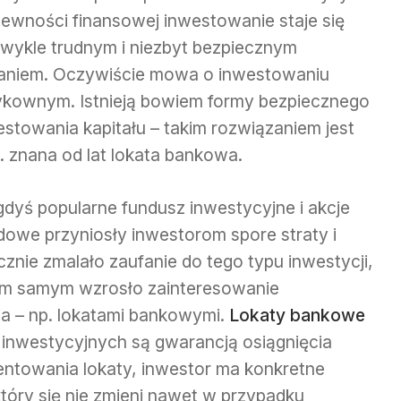
pewności finansowej inwestowanie staje się
zwykle trudnym i niezbyt bezpiecznym
aniem. Oczywiście mowa o inwestowaniu
ykownym. Istnieją bowiem formy bezpiecznego
estowania kapitału – takim rozwiązaniem jest
. znana od lat lokata bankowa.
gdyś popularne fundusz inwestycyjne i akcje
łdowe przyniosły inwestorom spore straty i
cznie zmalało zaufanie do tego typu inwestycji,
ym samym wzrosło zainteresowanie
a – np. lokatami bankowymi.
Lokaty bankowe
 inwestycyjnych są gwarancją osiągnięcia
entowania lokaty, inwestor ma konkretne
tóry się nie zmieni nawet w przypadku