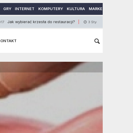
GRY
INTERNET
KOMPUTERY
KULTURA
MARKETING
MOTORY
ierać krzesła do restauracji?
Szybki i sprawny w
3 Stycznia 2019
KONTAKT