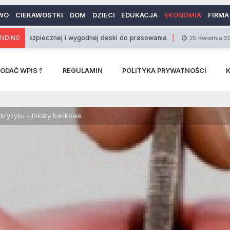
WO
CIEKAWOSTKI
DOM
DZIECI
EDUKACJA
EKONOMIA
FIRMA
iecznej i wygodnej deski do prasowania
NDING
Jak wyb
25 Kwietnia 2017
ODAĆ WPIS ?
REGULAMIN
POLITYKA PRYWATNOŚCI
kryzysu – lokaty bankowe