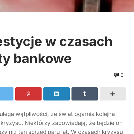
estycje w czasach
aty bankowe
0
ulega wątpliwości, że świat ogarnia kolejna
a kryzysu. Niektórzy zapowiadają, że będzie on
zy niż ten sprzed paru lat. W czasach kryzysu i