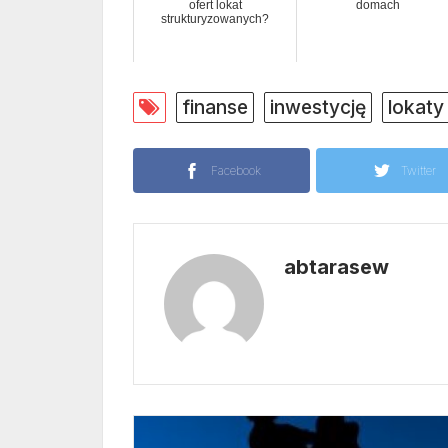
ofert lokat
domach
strukturyzowanych?
finanse
inwestycję
lokat
Facebook
Twitter
abtarasew