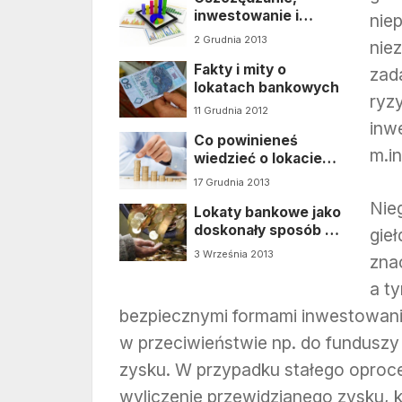
inwestowanie i
nie
lokaty bankowe…
2 Grudnia 2013
nie
Fakty i mity o
zad
lokatach bankowych
ryz
11 Grudnia 2012
inw
Co powinieneś
m.in
wiedzieć o lokacie
bankowej?
17 Grudnia 2013
Nie
Lokaty bankowe jako
doskonały sposób na
gie
oszczędzanie
3 Września 2013
zna
pieniędzy?
a t
bezpiecznymi formami inwestowani
w przeciwieństwie np. do funduszy
zysku. W przypadku stałego oproc
wyliczenie przewidzianego zysku, k