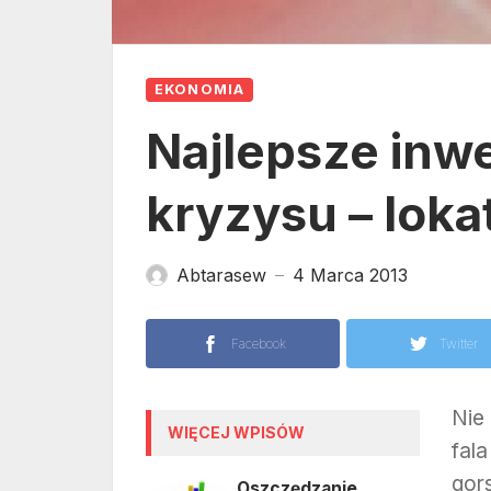
EKONOMIA
Najlepsze inw
kryzysu – lok
Abtarasew
4 Marca 2013
—
Facebook
Twitter
Nie 
WIĘCEJ WPISÓW
fal
gors
Oszczędzanie,