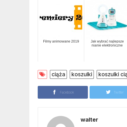
Filmy animowane 2019
Jak wybrać najlepsze
nianie elektroniczne
ciąża
koszulki
koszulki c
Facebook
Twitter
walter