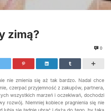
zy zimą?
0
e nie zmienia się aż tak bardzo. Nadal chce
jnie, czerpać przyjemność z zakupów, partnera,
o tych wszystkich marzeń i oczekiwań, dochodzi
wy rozwój. Niemniej kobiece pragnienia się nie
d lubią się ładnie ubrać i dążą do tego, by taką