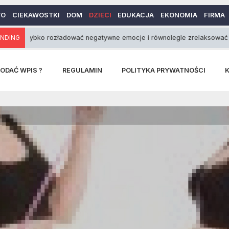
WO
CIEKAWOSTKI
DOM
DZIECI
EDUKACJA
EKONOMIA
FIRMA
bko rozładować negatywne emocje i równolegle zrelaksować się?
NDING
ODAĆ WPIS ?
REGULAMIN
POLITYKA PRYWATNOŚCI