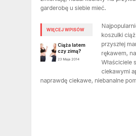
garderobę u siebie mieć.
Najpopularn
WIĘCEJ WPISÓW
koszulki ci
przyszłej m
Ciąża latem
czy zimą?
rękawem, na
23 Maja 2014
Właściciele
ciekawymi apl
naprawdę ciekawe, niebanalne po