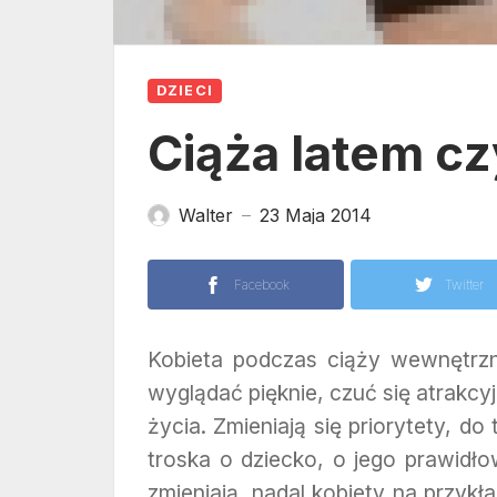
DZIECI
Ciąża latem c
Walter
23 Maja 2014
—
Facebook
Twitter
Kobieta podczas ciąży wewnętrzni
wyglądać pięknie, czuć się atrakcy
życia. Zmieniają się priorytety, d
troska o dziecko, o jego prawidło
zmieniają, nadal kobiety na przykła