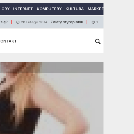
GRY
INTERNET
KOMPUTERY
KULTURA
MARKETING
MOTORY
Zalety styropianiu
Wózki do sprzą
28 Lutego 2014
15 Kwietnia 2015
KONTAKT