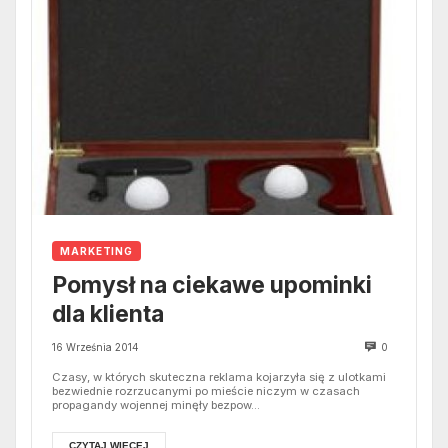
MARKETING
Pomysł na ciekawe upominki
dla klienta
16 Września 2014
0
Czasy, w których skuteczna reklama kojarzyła się z ulotkami
bezwiednie rozrzucanymi po mieście niczym w czasach
propagandy wojennej minęły bezpow...
CZYTAJ WIĘCEJ