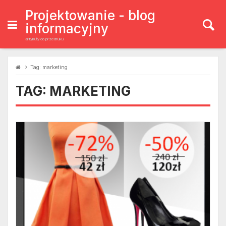
Skip
to
Projektowanie - blog
content
informacyjny
artykuły do przedruku
Tag:
marketing
TAG:
MARKETING