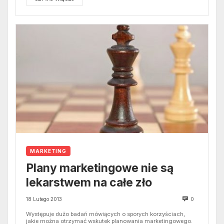
MARKETING
Plany marketingowe nie są
lekarstwem na całe zło
18 Lutego 2013
0
Występuje dużo badań mówiących o sporych korzyściach,
jakie można otrzymać wskutek planowania marketingowego.