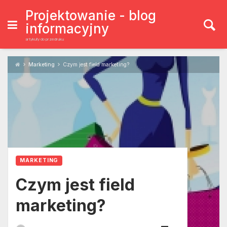
Skip
to
Projektowanie - blog
content
informacyjny
artykuły do przedruku
Marketing
Czym jest field marketing?
MARKETING
Czym jest field
marketing?