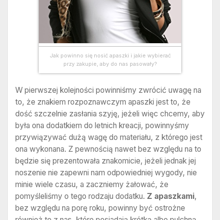
Jak powinno się nosić apaszki i jakie wybierać
przy zakupie, aby do nas pasowały?
W pierwszej kolejności powinniśmy zwrócić uwagę na
to, że znakiem rozpoznawczym apaszki jest to, że
dość szczelnie zasłania szyję, jeżeli więc chcemy, aby
była ona dodatkiem do letnich kreacji, powinnyśmy
przywiązywać dużą wagę do materiału, z którego jest
ona wykonana. Z pewnością nawet bez względu na to
będzie się prezentowała znakomicie, jeżeli jednak jej
noszenie nie zapewni nam odpowiedniej wygody, nie
minie wiele czasu, a zaczniemy żałować, że
pomyśleliśmy o tego rodzaju dodatku.
Z apaszkami
,
bez względu na porę roku, powinny być ostrożne
również te z nas, które posiadają krótką albo pulchną