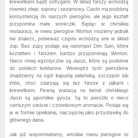
krewetkami bądź ostrygami. W skład farszy wchodzą
również oleje: sojowy i sezamowy. Ciasto ma podobną
konsystencję do naszych pierogów, ale jego kształt
przypomina małe woreczki. Będąc w chińskiej
restauracji, w menu pierogów Wonton możemy jednak
nie znaleźć, ponieważ często wchodzą one w skład
zup. Bez zupy podaje się natomiast Dim Sum, które
kształtem i farszem bardzo przypominają Wonton.
Nieco mniej egzotyczne są Jiaozi, które są podobne
do polskich kołdunów. Wewnątrz tych pierożków
znajdziemy na ogół kapustę pekińską, szczypiór lub
imbir, choć zdarzają się też farsze z jajkami i
krewetkami. Pewną wariacją na temat chińskiego
Jiaozi są japońskie gyoza. Są to pierożki o nieco
cieńszym cieście i czosnkowym aromacie. Podaje się
je w formie opiekanej, najczęściej jako przystawkę do
głównego dania.
Jak już wspomnieliśmy, włoskie menu pierogów to