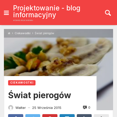
Skip
to
Projektowanie - blog
content
informacyjny
artykuły do przedruku
Ciekawostki
Świat pierogów
CIEKAWOSTKI
Świat pierogów
0
Walter
25 Września 2015
—