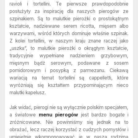
ravioli i tortellini. Te pierwsze prawdopodobnie
posłużyły za inspirację dla naszych pierogów ze
szpinakiem. Są to malutkie pierożki o prostokątnym
kształcie, nadziewane serem ricotta, mięsem albo
warzywami, wśród których dominuje właśnie szpinak.
Z kolei tortellini, w naszym kraju znane raczej jako
„uszka”, to malutkie pierożki o okrągłym kształcie,
tradycyjnie wypełniane nadzieniem grzybowym,
mięsnym bądź serowym, podawane z sosem
pomidorowym i posypką z parmezanu. Ciekawą
wariacją na temat tortellini są cappelletti, które
wyróżniają się kształtem przypominającym nieco
malutki kapelusz.
Jak widać, pierogi nie są wyłącznie polskim specjałem,
a światowe
menu pierogów
jest bardzo bogate i
zróżnicowane. Nie powinniśmy się jednak na to
obrażać, lecz raczej korzystać z cudzych pomysłów i
umiejętnie wkomponowywać je w naszą rodzimą