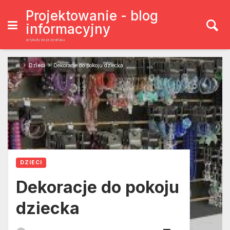
Skip
to
Projektowanie - blog
content
informacyjny
artykuły do przedruku
Dzieci
Dekoracje do pokoju dziecka
DZIECI
Dekoracje do pokoju
dziecka