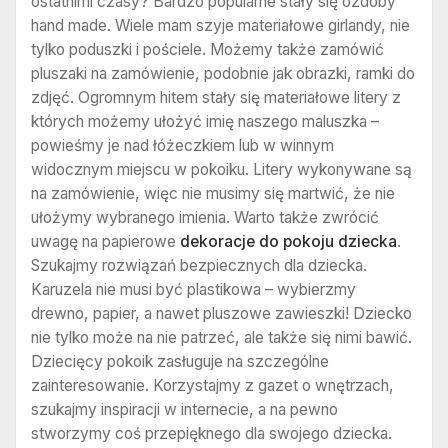
ostatnimi czasy? Bardzo popularne stały się ozdoby
hand made. Wiele mam szyje materiałowe girlandy, nie
tylko poduszki i pościele. Możemy także zamówić
pluszaki na zamówienie, podobnie jak obrazki, ramki do
zdjęć. Ogromnym hitem stały się materiałowe litery z
których możemy ułożyć imię naszego maluszka –
powieśmy je nad łóżeczkiem lub w winnym
widocznym miejscu w pokoiku. Litery wykonywane są
na zamówienie, więc nie musimy się martwić, że nie
ułożymy wybranego imienia. Warto także zwrócić
uwagę na papierowe
dekoracje do pokoju dziecka
.
Szukajmy rozwiązań bezpiecznych dla dziecka.
Karuzela nie musi być plastikowa – wybierzmy
drewno, papier, a nawet pluszowe zawieszki! Dziecko
nie tylko może na nie patrzeć, ale także się nimi bawić.
Dziecięcy pokoik zasługuje na szczególne
zainteresowanie. Korzystajmy z gazet o wnętrzach,
szukajmy inspiracji w internecie, a na pewno
stworzymy coś przepięknego dla swojego dziecka.