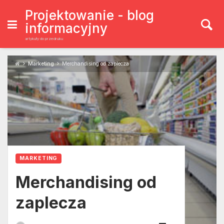
Skip
to
Projektowanie - blog
content
informacyjny
artykuły do przedruku
Marketing
Merchandising od zaplecza
MARKETING
Merchandising od
zaplecza