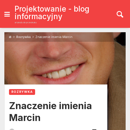
Skip
to
Projektowanie - blog
content
informacyjny
artykuły do przedruku
Rozrywka
Znaczenie imienia Marcin
ROZRYWKA
Znaczenie imienia
Marcin