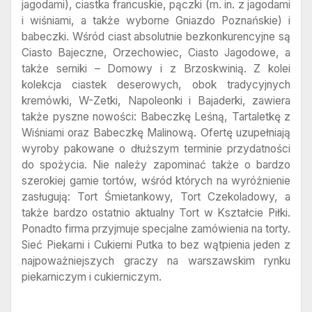
jagodami), ciastka francuskie, pączki (m. in. z jagodami
i wiśniami, a także wyborne Gniazdo Poznańskie) i
babeczki. Wśród ciast absolutnie bezkonkurencyjne są
Ciasto Bajeczne, Orzechowiec, Ciasto Jagodowe, a
także serniki – Domowy i z Brzoskwinią. Z kolei
kolekcja ciastek deserowych, obok tradycyjnych
kremówki, W-Zetki, Napoleonki i Bajaderki, zawiera
także pyszne nowości: Babeczkę Leśną, Tartaletkę z
Wiśniami oraz Babeczkę Malinową. Ofertę uzupełniają
wyroby pakowane o dłuższym terminie przydatności
do spożycia. Nie należy zapominać także o bardzo
szerokiej gamie tortów, wśród których na wyróżnienie
zasługują: Tort Śmietankowy, Tort Czekoladowy, a
także bardzo ostatnio aktualny Tort w Kształcie Piłki.
Ponadto firma przyjmuje specjalne zamówienia na torty.
Sieć Piekarni i Cukierni Putka to bez wątpienia jeden z
najpoważniejszych graczy na warszawskim rynku
piekarniczym i cukierniczym.