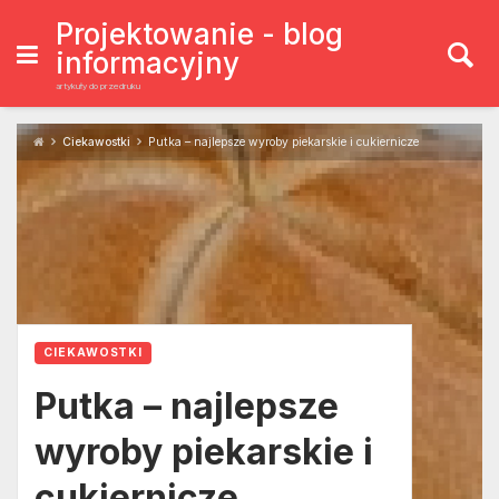
Skip
to
Projektowanie - blog
content
informacyjny
artykuły do przedruku
Ciekawostki
Putka – najlepsze wyroby piekarskie i cukiernicze
CIEKAWOSTKI
Putka – najlepsze
wyroby piekarskie i
cukiernicze