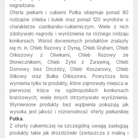
nagradzana.
Oferta piekarni i cukierni Putka obejmuje ponad 80
rodzajów chleba i bułek oraz ponad 120 wyrobów o
charakterze ciastkarsko-cukierniczym. Wiele z nich
zdobywało nagrody i wyróżnienia na różnego rodzaju
konkursach. Wśród docenionych produktów znalazły
się m. in. Chleb Razowy z Dynią, Chleb Graham, Chleb
Orkiszowy z Oliwkami, Chleb Razowy ze
Słonecznikiem, Chleb Żytni z Żurawiną, Chleb
Domowy bez Drożdży, Chleb Koszarowy, Chleb
Sitkowy oraz Bułka Orkiszowa. Powyższa lista
wymienia tylko te produkty, które zajmowały miejsca w
pierwszej trójce na ogólnopolskich konkursach
branżowych; wiele innych otrzymywało wyróżnienia.
Wymienione produkty bez wątpienia pokazują jak
wysoka jest jakość i różnorodność oferty piekarskiej
Putka
.
Z oferty cukierniczej na szczególną uwagę zasługują
produkty takie jak drożdżówki (zwłaszcza z maliną i