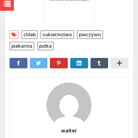
chleb
cukiernictwo
pieczywo
piekarnia
putka
walter