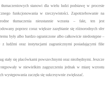
 tłumaczeniowych stanowi dla wielu ludzi podstawę w procesie
ecznego funkcjonowania w rzeczywistości. Zapotrzebowanie na
orodne tłumaczenia nieustannie wzrasta – fakt, ten jest
dowany poprzez coraz większe zazębianie się różnorodnych sfer
at temu były albo bardzo ograniczone albo całkowicie niedostępne –
z ludźmi oraz instytucjami zagranicznymi posiadającymi filie
ług stały się placówkami powszechnymi oraz niezbędnymi. Jeszcze
 występowały w niewielkim zagęszczeniu jednak w miarę wzrostu
 ich występowania zaczęła się sukcesywnie zwiększać.