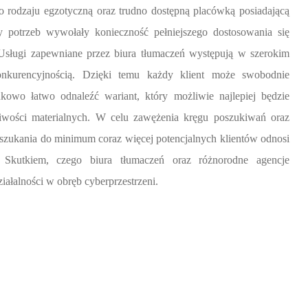
o rodzaju egzotyczną oraz trudno dostępną placówką posiadającą
 potrzeb wywołały konieczność pełniejszego dostosowania się
 Usługi zapewniane przez biura tłumaczeń występują w szerokim
urencyjnością. Dzięki temu każdy klient może swobodnie
kowo łatwo odnaleźć wariant, który możliwie najlepiej będzie
iwości materialnych. W celu zawężenia kręgu poszukiwań oraz
szukania do minimum coraz więcej potencjalnych klientów odnosi
. Skutkiem, czego biura tłumaczeń oraz różnorodne agencje
iałalności w obręb cyberprzestrzeni.