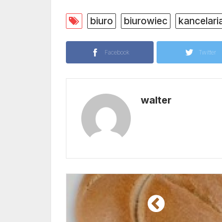
biuro
biurowiec
kancelari
Facebook
Twitter
walter