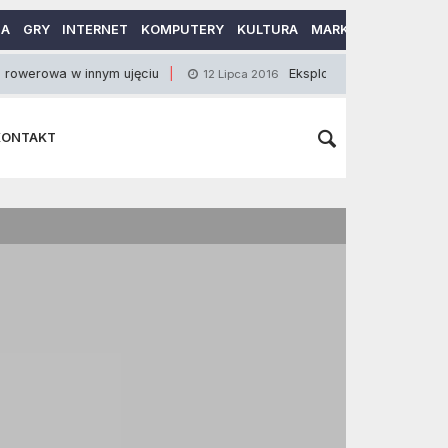
MA
GRY
INTERNET
KOMPUTERY
KULTURA
MARKETING
MOTO
 w innym ujęciu
Eksploatacja rowerów
12 Lipca 2016
23 Wrz
KONTAKT