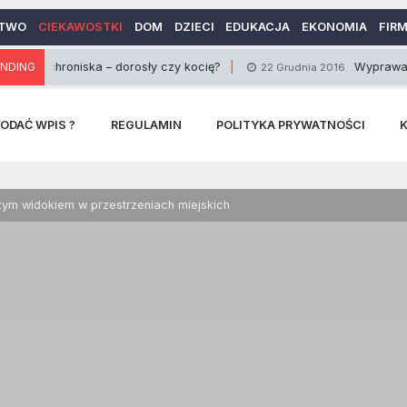
TWO
CIEKAWOSTKI
DOM
DZIECI
EDUKACJA
EKONOMIA
FIR
hroniska – dorosły czy kocię?
NDING
Wyprawa rowerowa
22 Grudnia 2016
ODAĆ WPIS ?
REGULAMIN
POLITYKA PRYWATNOŚCI
zym widokiem w przestrzeniach miejskich