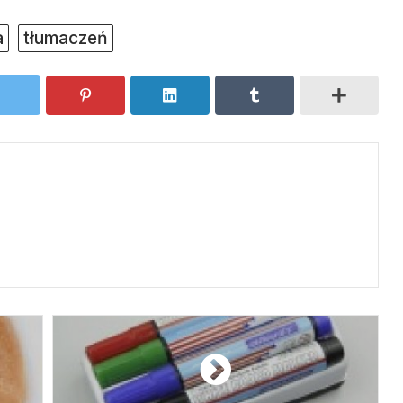
a
tłumaczeń