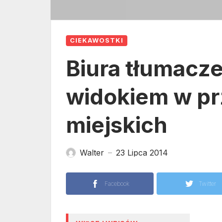
CIEKAWOSTKI
Biura tłumacz
widokiem w pr
miejskich
Walter
23 Lipca 2014
—
Facebook
Twitter