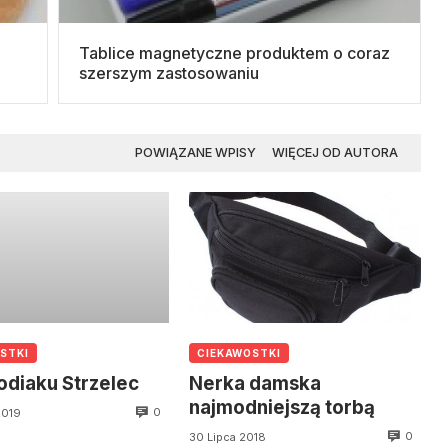
Tablice magnetyczne produktem o coraz
szerszym zastosowaniu
POWIĄZANE WPISY
WIĘCEJ OD AUTORA
STKI
CIEKAWOSTKI
odiaku Strzelec
Nerka damska
najmodniejszą torbą
0
2019
0
30 Lipca 2018