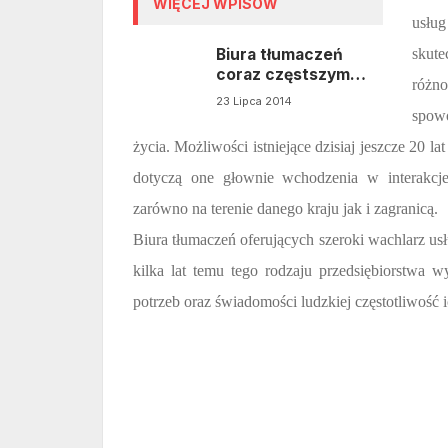
WIĘCEJ WPISÓW
usług
Biura tłumaczeń
skut
coraz częstszym
różn
widokiem w
23 Lipca 2014
przestrzeniach
spowo
miejskich
życia. Możliwości istniejące dzisiaj jeszcze 20 l
dotyczą one głownie wchodzenia w interakcje 
zarówno na terenie danego kraju jak i zagranicą.
Biura tłumaczeń oferujących szeroki wachlarz us
kilka lat temu tego rodzaju przedsiębiorstwa
potrzeb oraz świadomości ludzkiej częstotliwość