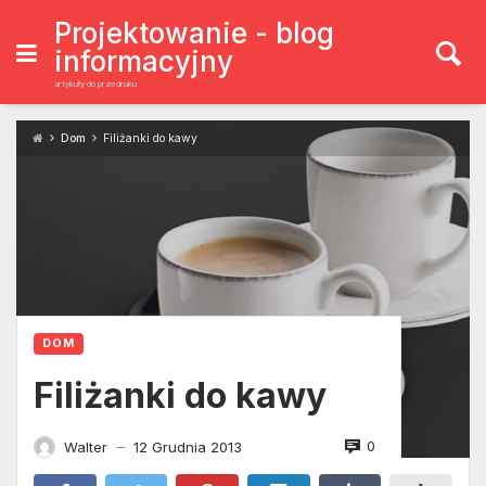
Skip
to
Projektowanie - blog
content
informacyjny
artykuły do przedruku
Dom
Filiżanki do kawy
DOM
Filiżanki do kawy
0
Walter
12 Grudnia 2013
—