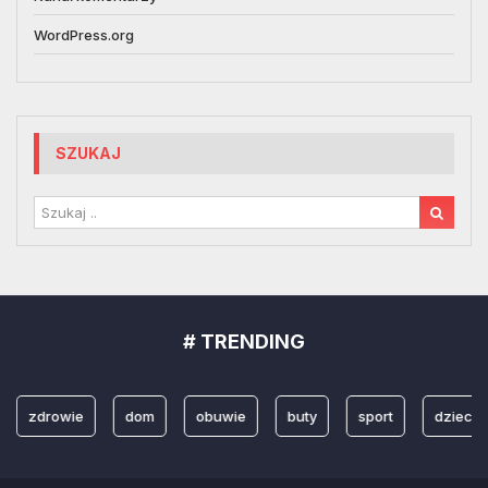
WordPress.org
SZUKAJ
# TRENDING
zdrowie
dom
obuwie
buty
sport
dzieci