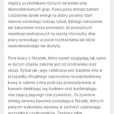
między uczestnikami różnych nie koniecznie
skonsolidowanych grup. Kawa poza dostarczaniem
codziennej dawki energii na dobry poranny start
stanowi swoistego rodzaju rytuał, którego naruszenie
lub zaburzenie może prowadzić do poważnych
reperkusji nastrojowych na resztą chociażby dnia
pracy powodując uczucie rozdrażnienia lub bliżej
niedookreślonego nie dostytu.
Picie kawy z filiżanek, które nawet wyglądają tak samo
w dużym stopniu zależne jest od środowiska oraz
okazji. Rytuał jak i jego celebracja jest zupełnie inna w
przypadku oficjalnego zaproszenia na popołudniową
kawę w salonie a inna podczas przesiadywania w
kawiarni delektując się trunkiem oraz kontemplując
otaczającą pijącego rzeczywistość. Oczywiście
istnieją serwisy kawowe posiadające filiżanki, których
pietyzm wykonania wprawia w zachwyt zadziwiając
wszystkich użytkowników. Zestawy takie