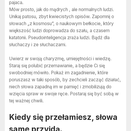
pajaca.
Mów prosto, jak do mądrych , ale normalnych ludzi.
Unikaj patosu, zbyt kwiecistych opisów. Zapomnij o
słowach „z kosmosu”, o naukowym bełkocie, który
większość ludzi doprowadza do szału, a czasem
katatonii. Pseudointeligencja zraża ludzi. Bądź dla
słuchaczy i ze słuchaczami.
Uwierz w swoją charyzmę, umiejętności i wiedzę.
Staraj się polubić przemawianie, a będzie Ci się
swobodniej mówiło. Pokaż im zagadnienie, które
poruszasz w taki sposób, by zechcieli zacząć działać,
niech słowa zapadną im w pamięć i zmobilizują do
wzięcia spraw w swoje ręce. Postaraj się być sobą w
tej ważnej chwili.
Kiedy się przełamiesz, słowa
same przyjdą.