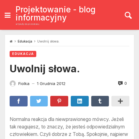
Skip
to
Projektowanie - blog
content
informacyjny
artykuły do przedruku
Edukacja
Uwolnij słowa.
EDUKACJA
Uwolnij słowa.
0
Fiolka
1 Grudnia 2012
—
Normalna reakcja dla niewprawionego mówcy. Jeżeli
tak reagujesz, to znaczy, że jesteś odpowiedzialnym
człowiekiem. Czyli dobrze z Tobą. Spokojnie, najpierw