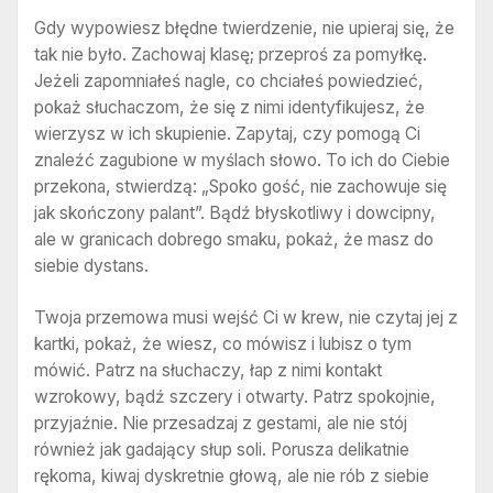
Gdy wypowiesz błędne twierdzenie, nie upieraj się, że
tak nie było. Zachowaj klasę; przeproś za pomyłkę.
Jeżeli zapomniałeś nagle, co chciałeś powiedzieć,
pokaż słuchaczom, że się z nimi identyfikujesz, że
wierzysz w ich skupienie. Zapytaj, czy pomogą Ci
znaleźć zagubione w myślach słowo. To ich do Ciebie
przekona, stwierdzą: „Spoko gość, nie zachowuje się
jak skończony palant”. Bądź błyskotliwy i dowcipny,
ale w granicach dobrego smaku, pokaż, że masz do
siebie dystans.
Twoja przemowa musi wejść Ci w krew, nie czytaj jej z
kartki, pokaż, że wiesz, co mówisz i lubisz o tym
mówić. Patrz na słuchaczy, łap z nimi kontakt
wzrokowy, bądź szczery i otwarty. Patrz spokojnie,
przyjaźnie. Nie przesadzaj z gestami, ale nie stój
również jak gadający słup soli. Porusza delikatnie
rękoma, kiwaj dyskretnie głową, ale nie rób z siebie