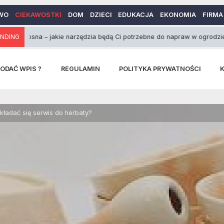
WO
CIEKAWOSTKI
DOM
DZIECI
EDUKACJA
EKONOMIA
FIRMA
osna – jakie narzędzia będą Ci potrzebne do napraw w ogrodzie?
NDING
2
ODAĆ WPIS ?
REGULAMIN
POLITYKA PRYWATNOŚCI
kładać się serwis do herbaty?