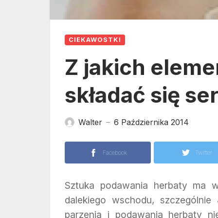
CIEKAWOSTKI
Z jakich elem
składać się se
Walter
6 Października 2014
—
Facebook
Twitter
Sztuka podawania herbaty ma wi
dalekiego wschodu, szczególnie 
parzenia i podawania herbaty n