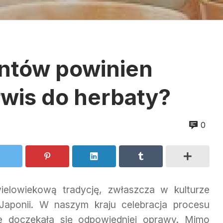
entów powinien
rwis do herbaty?
0
elowiekową tradycję, zwłaszcza w kulturze
Japonii. W naszym kraju celebracja procesu
ie doczekała się odpowiedniej oprawy. Mimo