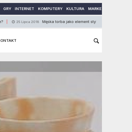
GRY
INTERNET
KOMPUTERY
KULTURA
MARKETING
MOTORY
Męska torba jako element stylizacji
Mnie
5 Lipca 2018
4 Maja 2015
KONTAKT