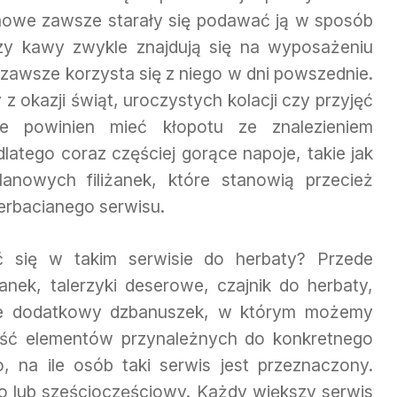
mowe zawsze starały się podawać ją w sposób
zy kawy zwykle znajdują się na wyposażeniu
zawsze korzysta się z niego w dni powszednie.
 z okazji świąt, uroczystych kolacji czy przyjęć
nie powinien mieć kłopotu ze znalezieniem
latego coraz częściej gorące napoje, takie jak
lanowych filiżanek, które stanowią przecież
rbacianego serwisu.
ć się w takim serwisie do herbaty? Przede
iżanek, talerzyki deserowe, czajnik do herbaty,
kże dodatkowy dzbanuszek, w którym możemy
ość elementów przynależnych do konkretnego
o, na ile osób taki serwis jest przeznaczony.
ero lub sześcioczęściowy. Każdy większy serwis