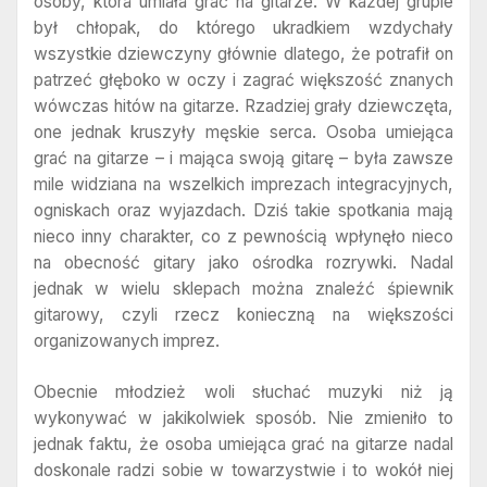
osoby, która umiała grać na gitarze. W każdej grupie
był chłopak, do którego ukradkiem wzdychały
wszystkie dziewczyny głównie dlatego, że potrafił on
patrzeć głęboko w oczy i zagrać większość znanych
wówczas hitów na gitarze. Rzadziej grały dziewczęta,
one jednak kruszyły męskie serca. Osoba umiejąca
grać na gitarze – i mająca swoją gitarę – była zawsze
mile widziana na wszelkich imprezach integracyjnych,
ogniskach oraz wyjazdach. Dziś takie spotkania mają
nieco inny charakter, co z pewnością wpłynęło nieco
na obecność gitary jako ośrodka rozrywki. Nadal
jednak w wielu sklepach można znaleźć śpiewnik
gitarowy, czyli rzecz konieczną na większości
organizowanych imprez.
Obecnie młodzież woli słuchać muzyki niż ją
wykonywać w jakikolwiek sposób. Nie zmieniło to
jednak faktu, że osoba umiejąca grać na gitarze nadal
doskonale radzi sobie w towarzystwie i to wokół niej