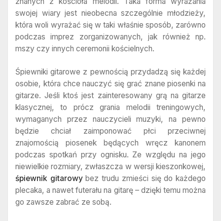
znanych z kościoła melodii. Taka forma wyrażania
swojej wiary jest nieobecna szczególnie młodzieży,
która woli wyrażać się w taki właśnie sposób, zarówno
podczas imprez zorganizowanych, jak również np.
mszy czy innych ceremonii kościelnych.
Śpiewniki gitarowe z pewnością przydadzą się każdej
osobie, która chce nauczyć się grać znane piosenki na
gitarze. Jeśli ktoś jest zainteresowany grą na gitarze
klasycznej, to prócz grania melodii treningowych,
wymaganych przez nauczycieli muzyki, na pewno
będzie chciał zaimponować płci przeciwnej
znajomością piosenek będących wręcz kanonem
podczas spotkań przy ognisku. Ze względu na jego
niewielkie rozmiary, zwłaszcza w wersji kieszonkowej,
śpiewnik gitarowy
bez trudu zmieści się do każdego
plecaka, a nawet futerału na gitarę – dzięki temu można
go zawsze zabrać ze sobą.