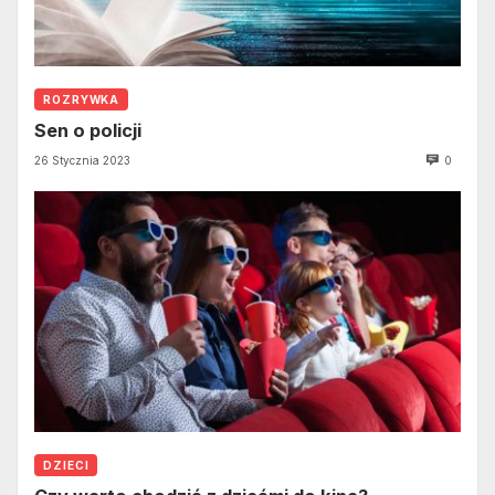
ROZRYWKA
Sen o policji
26 Stycznia 2023
0
DZIECI