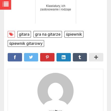
Klawiatury, ich
zastosowanie i rodzaje
gitara
gra na gitarze
śpiewnik
śpiewnik gitarowy