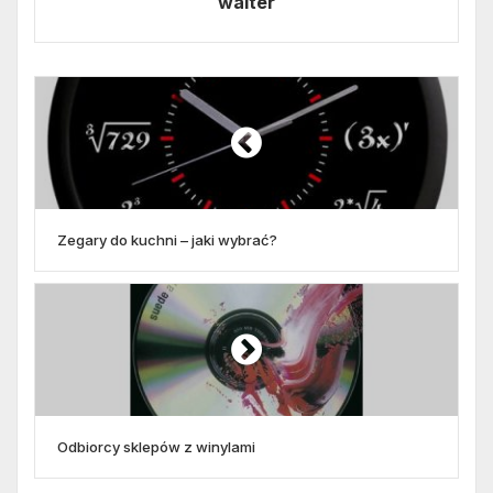
walter
Zegary do kuchni – jaki wybrać?
Odbiorcy sklepów z winylami