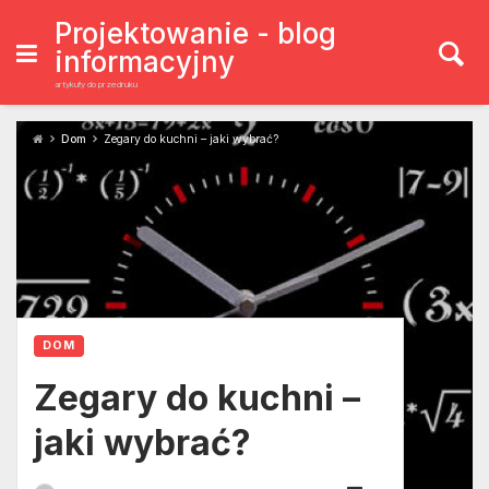
Skip
to
Projektowanie - blog
content
informacyjny
artykuły do przedruku
Dom
Zegary do kuchni – jaki wybrać?
DOM
Zegary do kuchni –
jaki wybrać?