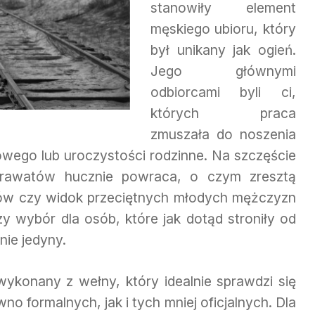
stanowiły element
męskiego ubioru, który
był unikany jak ogień.
Jego głównymi
odbiorcami byli ci,
których praca
zmuszała do noszenia
towego lub uroczystości rodzinne. Na szczęście
 krawatów hucznie powraca, o czym zresztą
tów czy widok przeciętnych młodych mężczyzn
szy wybór dla osób, które jak dotąd stroniły od
nie jedyny.
ykonany z wełny, który idealnie sprawdzi się
o formalnych, jak i tych mniej oficjalnych. Dla