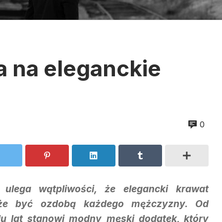
 na eleganckie
0
 ulega wątpliwości, że elegancki krawat
że być ozdobą każdego mężczyzny. Od
lu lat stanowi modny męski dodatek, który