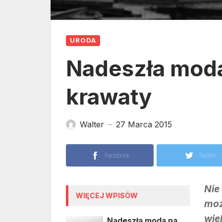
URODA
Nadeszła moda
krawaty
Walter
27 Marca 2015
—
Facebook
Twitter
Nie
WIĘCEJ WPISÓW
mo
wie
Nadeszła moda na