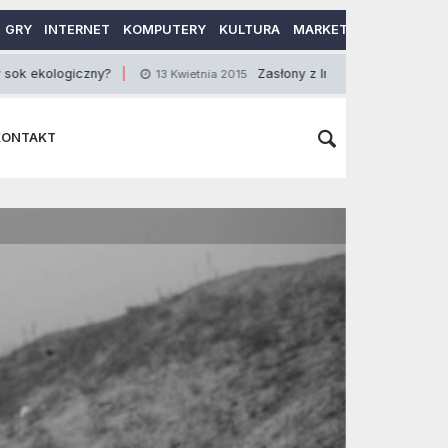
GRY
INTERNET
KOMPUTERY
KULTURA
MARKETING
MOTORY
giczny?
Zasłony z lnu i ich dobieranie
13 Kwietnia 2015
15 Ma
KONTAKT