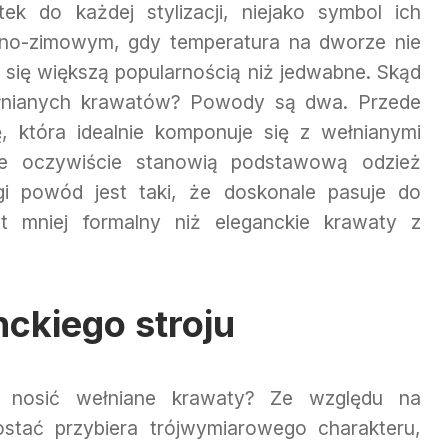
k do każdej stylizacji, niejako symbol ich
enno-zimowym, gdy temperatura na dworze nie
ą się większą popularnością niż jedwabne. Skąd
ełnianych krawatów? Powody są dwa. Przede
, która idealnie komponuje się z wełnianymi
re oczywiście stanowią podstawową odzież
gi powód jest taki, że doskonale pasuje do
jest mniej formalny niż eleganckie krawaty z
ckiego stroju
k nosić wełniane krawaty? Ze względu na
postać przybiera trójwymiarowego charakteru,