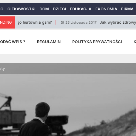
WO
CIEKAWOSTKI
DOM
DZIECI
EDUKACJA
EKONOMIA
FIRMA
o hurtownia gsm?
NDING
Jak wybrać zdrowy sok ekolo
23 Listopada 2017
ODAĆ WPIS ?
REGULAMIN
POLITYKA PRYWATNOŚCI
aty