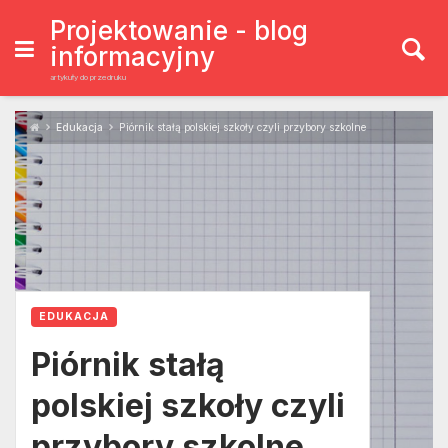
Skip
to
Projektowanie - blog
content
informacyjny
artykuły do przedruku
Edukacja
Piórnik stałą polskiej szkoły czyli przybory szkolne
EDUKACJA
Piórnik stałą
polskiej szkoły czyli
przybory szkolne