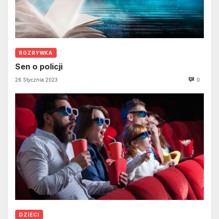
ROZRYWKA
Sen o policji
26 Stycznia 2023
0
DZIECI