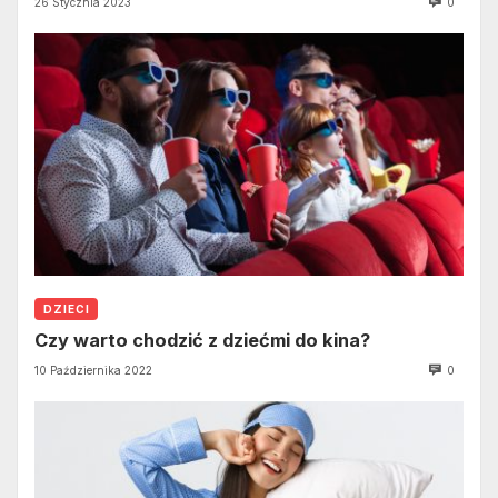
26 Stycznia 2023
0
DZIECI
Czy warto chodzić z dziećmi do kina?
10 Października 2022
0