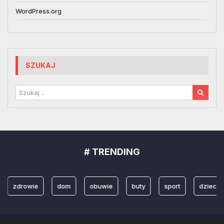
WordPress.org
SZUKAJ
# TRENDING
zdrowie
dom
obuwie
buty
sport
dzieci