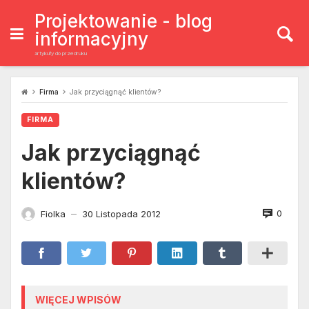
Skip
to
Projektowanie - blog
content
informacyjny
artykuły do przedruku
Firma
Jak przyciągnąć klientów?
FIRMA
Jak przyciągnąć
klientów?
0
Fiolka
30 Listopada 2012
—
WIĘCEJ WPISÓW