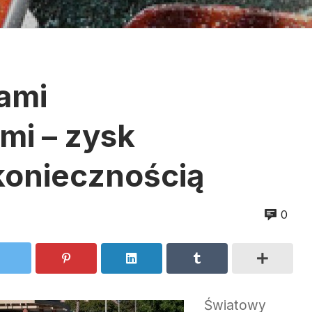
iami
i – zysk
oniecznością
0
Światowy