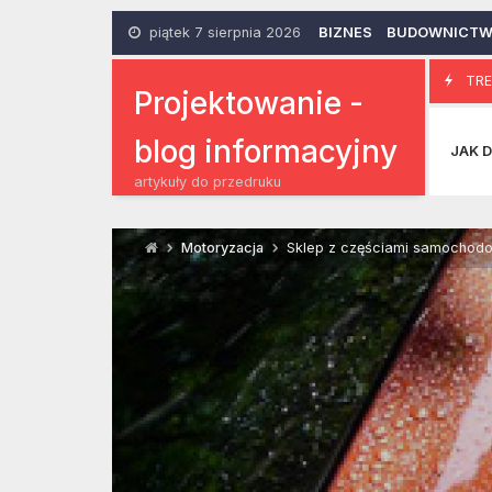
Skip
to
piątek 7 sierpnia 2026
BIZNES
BUDOWNICT
content
Rodzaje koszu
TRE
2 Lutego 2017
Projektowanie -
blog informacyjny
JAK D
artykuły do przedruku
Motoryzacja
Sklep z częściami samochodo