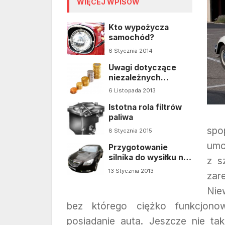
WIĘCEJ WPISÓW
Kto wypożycza
samochód?
6 Stycznia 2014
Uwagi dotyczące
niezależnych
serwisów
6 Listopada 2013
samochodowych
Istotna rola filtrów
paliwa
spo
8 Stycznia 2015
umo
Przygotowanie
silnika do wysiłku na
z s
torze
13 Stycznia 2013
za
Nie
bez którego ciężko funkcjon
posiadanie auta. Jeszcze nie t