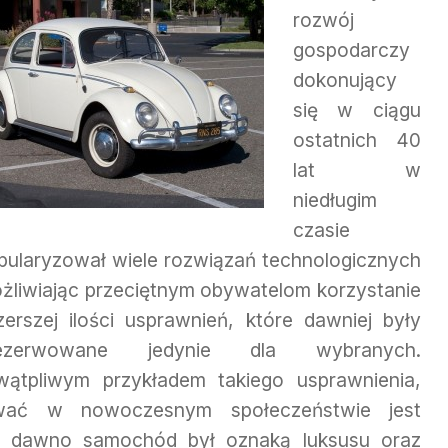
rozwój
gospodarczy
dokonujący
się w ciągu
ostatnich 40
lat w
niedługim
czasie
pularyzował wiele rozwiązań technologicznych
żliwiając przeciętnym obywatelom korzystanie
zerszej ilości usprawnień, które dawniej były
rezerwowane jedynie dla wybranych.
wątpliwym przykładem takiego usprawnienia,
ować w nowoczesnym społeczeństwie jest
ak dawno samochód był oznaką luksusu oraz