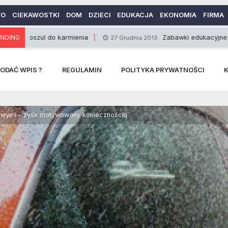
WO
CIEKAWOSTKI
DOM
DZIECI
EDUKACJA
EKONOMIA
FIRMA
l do karmienia
NDING
Zabawki edukacyjne dla dzieci
27 Grudnia 2013
ODAĆ WPIS ?
REGULAMIN
POLITYKA PRYWATNOŚCI
wymi – zysk motywowany koniecznością