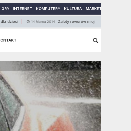
GRY
INTERNET
KOMPUTERY
KULTURA
MARKETING
MOTORY
Zalety rowerów miejskich
Jak 
14 Marca 2014
15 Stycznia 2015
KONTAKT