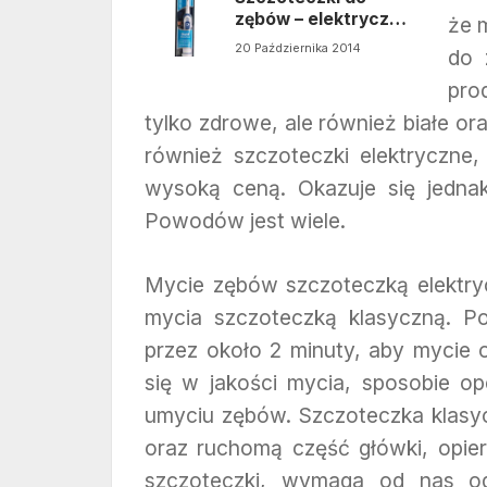
zębów – elektryczne
że 
czy klasyczne?
20 Października 2014
do 
pro
tylko zdrowe, ale również białe o
również szczoteczki elektryczne,
wysoką ceną. Okazuje się jedna
Powodów jest wiele.
Mycie zębów szczoteczką elektry
mycia szczoteczką klasyczną. Po
przez około 2 minuty, aby mycie 
się w jakości mycia, sposobie o
umyciu zębów. Szczoteczka klasyc
oraz ruchomą część główki, opier
szczoteczki, wymaga od nas od