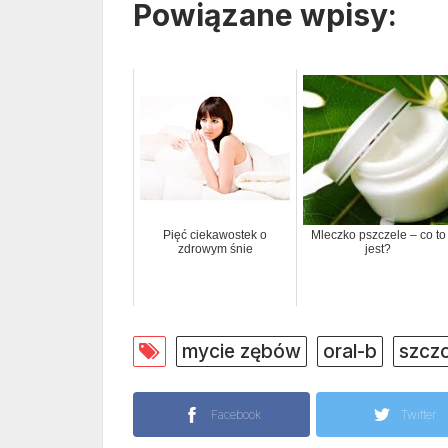
Powiązane wpisy:
Pięć ciekawostek o
Mleczko pszczele – co to
zdrowym śnie
jest?
mycie zębów
oral-b
szczo
Facebook
Twitter