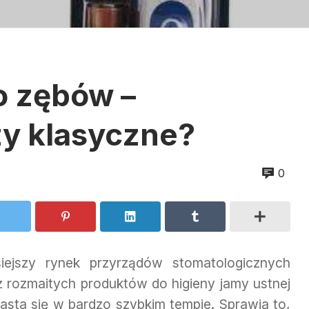
o zębów –
zy klasyczne?
0
siejszy rynek przyrządów stomatologicznych
z rozmaitych produktów do higieny jamy ustnej
rasta się w bardzo szybkim tempie. Sprawia to,