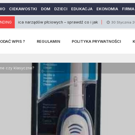
WO
CIEKAWOSTKI
DOM
DZIECI
EDUKACJA
EKONOMIA
FIRMA
ca narządów płciowych – sprawdź co i jak
NDING
Zasad
30 Stycznia 2014
ODAĆ WPIS ?
REGULAMIN
POLITYKA PRYWATNOŚCI
zne czy klasyczne?