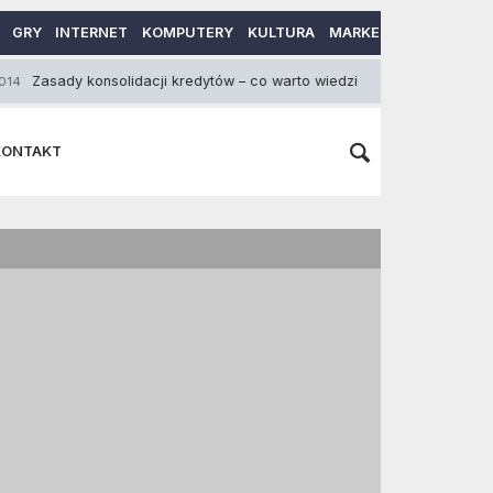
GRY
INTERNET
KOMPUTERY
KULTURA
MARKETING
MOTORY
y konsolidacji kredytów – co warto wiedzieć
Lokat
30 Maja 2013
KONTAKT