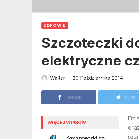
ZDROWIE
Szczoteczki d
elektryczne c
Walter
20 Października 2014
—
Facebook
Twitter
Dzi
WIĘCEJ WPISÓW
ora
roz
Szczoteczki do