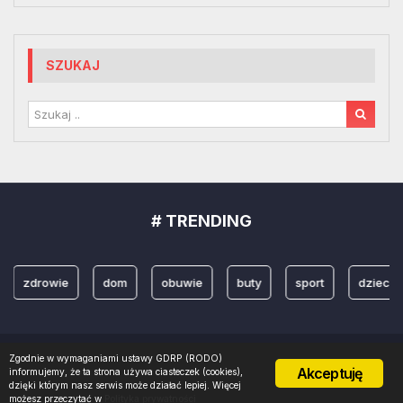
SZUKAJ
# TRENDING
zdrowie
dom
obuwie
buty
sport
dzieci
Zgodnie w wymaganiami ustawy GDRP (RODO)
Copyright 2022 © Projektowanienazywo. Realizacja
PROMOznawcy.pl
Akceptuję
informujemy, że ta strona używa ciasteczek (cookies),
dzięki którym nasz serwis może działać lepiej. Więcej
możesz przeczytać w
Polityka prywatności