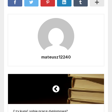
mateusz12240
Czy kupić sobie pracę dyplomową?