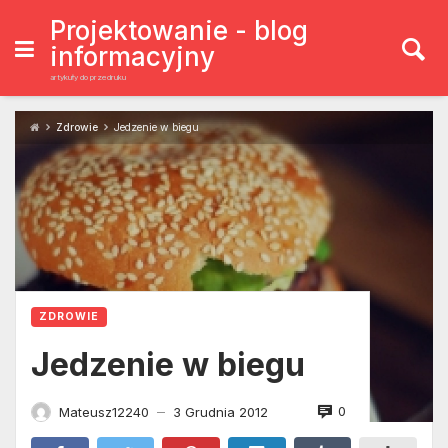
Skip
to
Projektowanie - blog
content
informacyjny
artykuły do przedruku
Zdrowie
Jedzenie w biegu
ZDROWIE
Jedzenie w biegu
0
Mateusz12240
3 Grudnia 2012
—