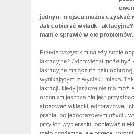
ewent
jednym miejscu można uzyskać wi
Jak dobierać wkładki laktacyjne
mamie sprawić wiele problemów.
Przede wszystkim należy sobie odp
laktacyjne? Odpowiedzi może być ki
laktacyjne mające na celu ochronę b
wynikającymi z wycieku mleka. Taki
laktacji, kiedy jeszcze nie ma moż
organizm jeszcze nie jest przysto
stosować wkładki jednorazowe. Ich
prania, po jednorazowym użyciu wy
przy ich wybieraniu, ponieważ niekt
mało przyjemne, ale przede wszystk