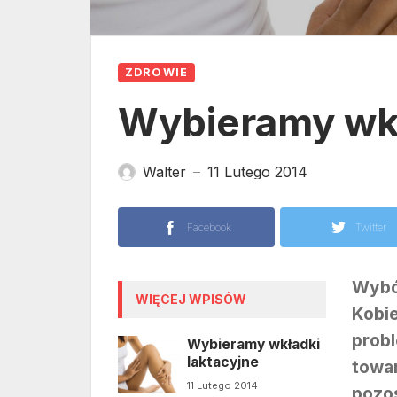
ZDROWIE
Wybieramy wkł
Walter
11 Lutego 2014
—
Facebook
Twitter
Wybór
WIĘCEJ WPISÓW
Kobie
probl
Wybieramy wkładki
laktacyjne
towar
11 Lutego 2014
pozos