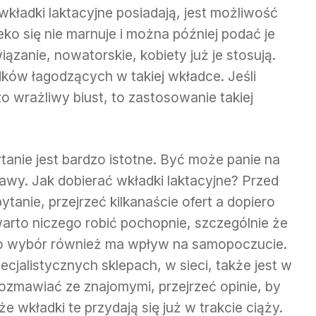
kładki laktacyjne posiadają, jest możliwość
ko się nie marnuje i można później podać je
ązanie, nowatorskie, kobiety już je stosują.
dków łagodzących w takiej wkładce. Jeśli
o wrażliwy biust, to zastosowanie takiej
anie jest bardzo istotne. Być może panie na
rawy. Jak dobierać wkładki laktacyjne? Przed
tanie, przejrzeć kilkanaście ofert a dopiero
arto niczego robić pochopnie, szczególnie że
jego wybór również ma wpływ na samopoczucie.
cjalistycznych sklepach, w sieci, także jest w
zmawiać ze znajomymi, przejrzeć opinie, by
e wkładki te przydają się już w trakcie ciąży.