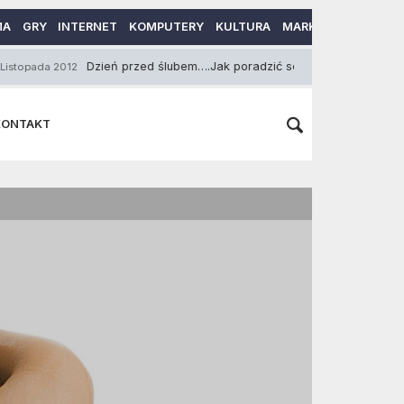
MA
GRY
INTERNET
KOMPUTERY
KULTURA
MARKETING
MOTO
Dzień przed ślubem….Jak poradzić sobie ze stresem?
012
10 Kwie
KONTAKT