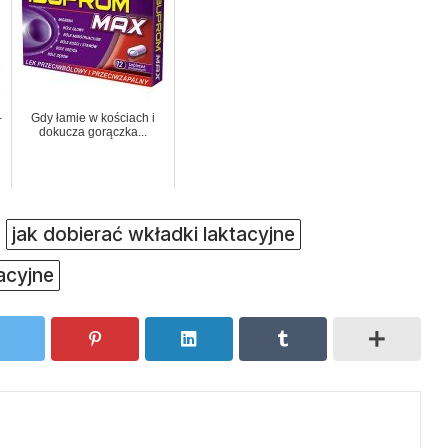
–
Gdy łamie w kościach i
dokucza gorączka...
jak dobierać wkładki laktacyjne
acyjne