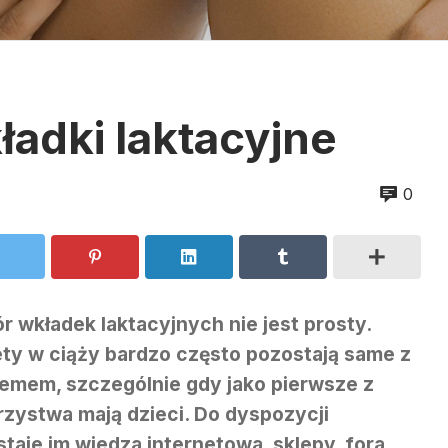
adki laktacyjne
0
 wkładek laktacyjnych nie jest prosty.
ty w ciąży bardzo często pozostają same z
emem, szczególnie gdy jako pierwsze z
zystwa mają dzieci. Do dyspozycji
taje im wiedza internetowa, sklepy, fora,