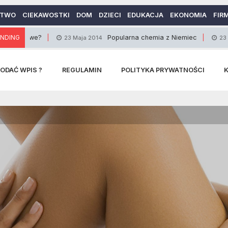
CTWO
CIEKAWOSTKI
DOM
DZIECI
EDUKACJA
EKONOMIA
FIR
e?
NDING
Popularna chemia z Niemiec
23 Maja 2014
23 Listopada 2
ODAĆ WPIS ?
REGULAMIN
POLITYKA PRYWATNOŚCI