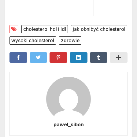
cholesterol hdl i ldl
jak obniżyć cholesterol
wysoki cholesterol
zdrowie
pawel_sibon