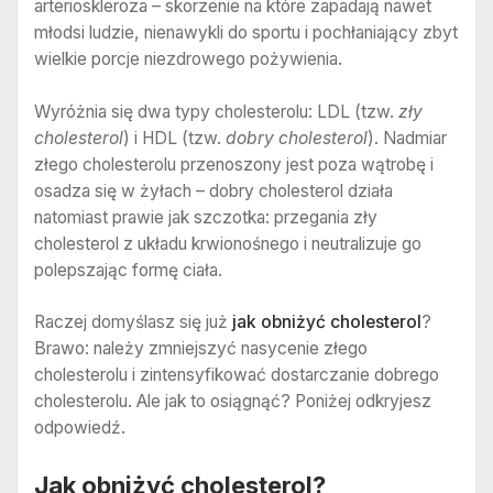
arterioskleroza – skorzenie na które zapadają nawet
młodsi ludzie, nienawykli do sportu i pochłaniający zbyt
wielkie porcje niezdrowego pożywienia.
Wyróżnia się dwa typy cholesterolu: LDL (tzw.
zły
cholesterol
) i HDL (tzw.
dobry cholesterol
). Nadmiar
złego cholesterolu przenoszony jest poza wątrobę i
osadza się w żyłach – dobry cholesterol działa
natomiast prawie jak szczotka: przegania zły
cholesterol z układu krwionośnego i neutralizuje go
polepszając formę ciała.
Raczej domyślasz się już
jak obniżyć cholesterol
?
Brawo: należy zmniejszyć nasycenie złego
cholesterolu i zintensyfikować dostarczanie dobrego
cholesterolu. Ale jak to osiągnąć? Poniżej odkryjesz
odpowiedź.
Jak obniżyć cholesterol?