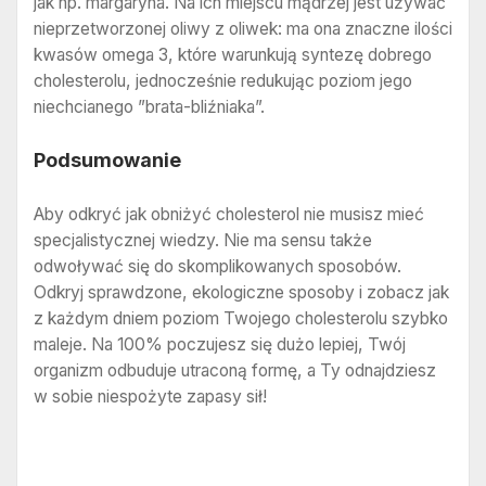
jak np. margaryna. Na ich miejscu mądrzej jest używać
nieprzetworzonej oliwy z oliwek: ma ona znaczne ilości
kwasów omega 3, które warunkują syntezę dobrego
cholesterolu, jednocześnie redukując poziom jego
niechcianego ”brata-bliźniaka”.
Podsumowanie
Aby odkryć jak obniżyć cholesterol nie musisz mieć
specjalistycznej wiedzy. Nie ma sensu także
odwoływać się do skomplikowanych sposobów.
Odkryj sprawdzone, ekologiczne sposoby i zobacz jak
z każdym dniem poziom Twojego cholesterolu szybko
maleje. Na 100% poczujesz się dużo lepiej, Twój
organizm odbuduje utraconą formę, a Ty odnajdziesz
w sobie niespożyte zapasy sił!