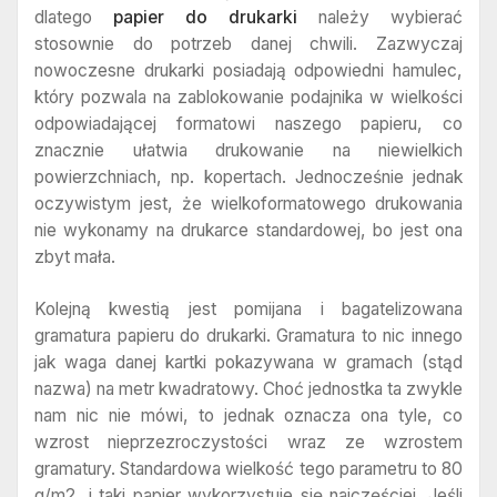
dlatego
papier do drukarki
należy wybierać
stosownie do potrzeb danej chwili. Zazwyczaj
nowoczesne drukarki posiadają odpowiedni hamulec,
który pozwala na zablokowanie podajnika w wielkości
odpowiadającej formatowi naszego papieru, co
znacznie ułatwia drukowanie na niewielkich
powierzchniach, np. kopertach. Jednocześnie jednak
oczywistym jest, że wielkoformatowego drukowania
nie wykonamy na drukarce standardowej, bo jest ona
zbyt mała.
Kolejną kwestią jest pomijana i bagatelizowana
gramatura papieru do drukarki. Gramatura to nic innego
jak waga danej kartki pokazywana w gramach (stąd
nazwa) na metr kwadratowy. Choć jednostka ta zwykle
nam nic nie mówi, to jednak oznacza ona tyle, co
wzrost nieprzezroczystości wraz ze wzrostem
gramatury. Standardowa wielkość tego parametru to 80
g/m2, i taki papier wykorzystuje się najczęściej. Jeśli