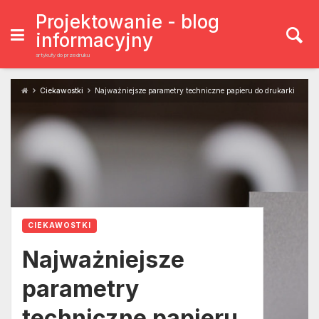
Skip
to
Projektowanie - blog
content
informacyjny
artykuły do przedruku
Ciekawostki
Najważniejsze parametry techniczne papieru do drukarki
CIEKAWOSTKI
Najważniejsze
parametry
techniczne papieru