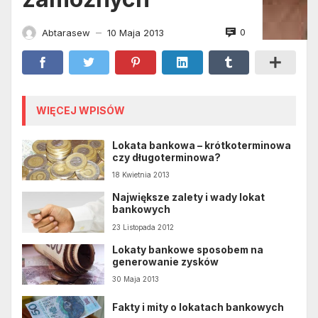
0
Abtarasew
10 Maja 2013
—
WIĘCEJ WPISÓW
Lokata bankowa – krótkoterminowa
czy długoterminowa?
18 Kwietnia 2013
Największe zalety i wady lokat
bankowych
23 Listopada 2012
Lokaty bankowe sposobem na
generowanie zysków
30 Maja 2013
Fakty i mity o lokatach bankowych