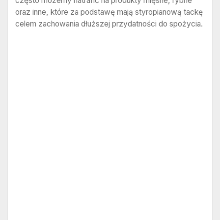
często możemy natrafić na produkty mięsne, rybne
oraz inne, które za podstawę mają styropianową tackę
celem zachowania dłuższej przydatności do spożycia.