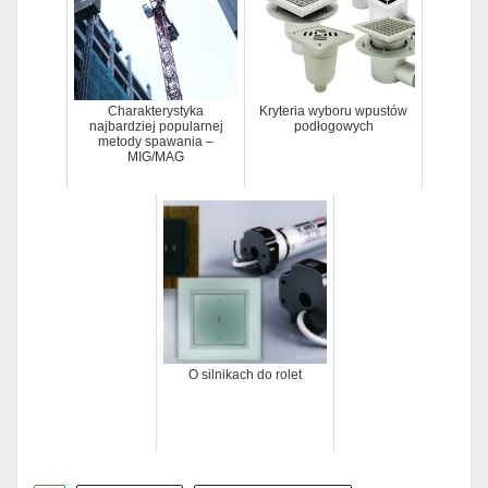
Charakterystyka
Kryteria wyboru wpustów
najbardziej popularnej
podłogowych
metody spawania –
MIG/MAG
O silnikach do rolet