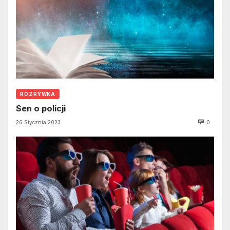
ROZRYWKA
Sen o policji
26 Stycznia 2023
0