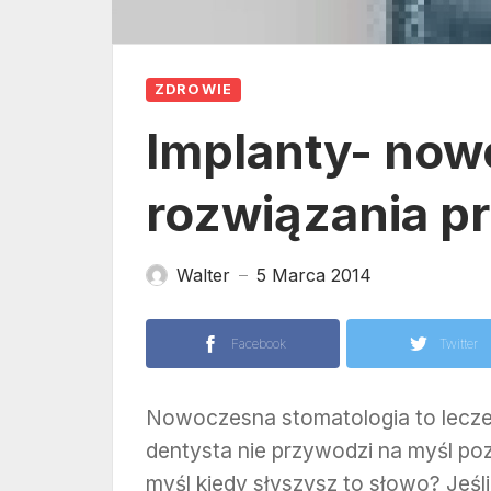
ZDROWIE
Implanty- no
rozwiązania p
Walter
5 Marca 2014
—
Facebook
Twitter
Nowoczesna stomatologia to leczen
dentysta nie przywodzi na myśl po
myśl kiedy słyszysz to słowo? Jeśl