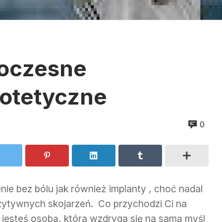
woczesne
rotetyczne
0
ie bez bólu jak również implanty , choć nadal
zytywnych skojarzeń. Co przychodzi Ci na
i jesteś osobą, która wzdryga się na samą myśl