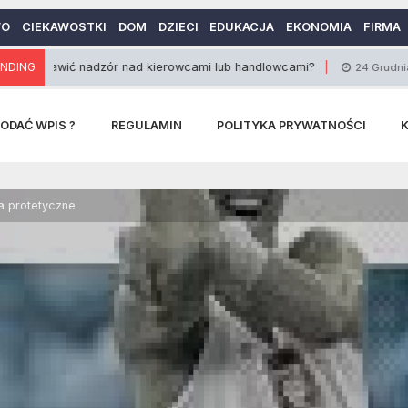
WO
CIEKAWOSTKI
DOM
DZIECI
EDUKACJA
EKONOMIA
FIRMA
wić nadzór nad kierowcami lub handlowcami?
NDING
Cz
24 Grudnia 2014
ODAĆ WPIS ?
REGULAMIN
POLITYKA PRYWATNOŚCI
a protetyczne