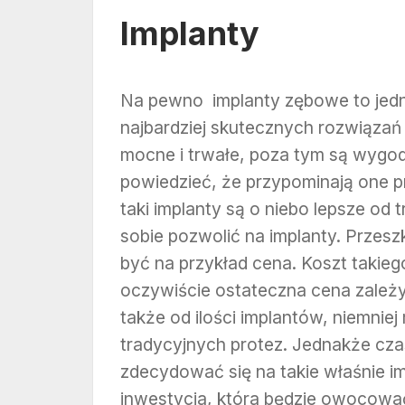
Implanty
Na pewno implanty zębowe to jedne
najbardziej skutecznych rozwiązań 
mocne i trwałe, poza tym są wygo
powiedzieć, że przypominają one p
taki implanty są o niebo lepsze od
sobie pozwolić na implanty. Przes
być na przykład cena. Koszt takieg
oczywiście ostateczna cena zależ
także od ilości implantów, niemnie
tradycyjnych protez. Jednakże cza
zdecydować się na takie właśnie im
inwestycja, która będzie owocować 