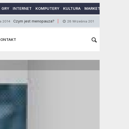
GRY
INTERNET
KOMPUTERY
KULTURA
MARKETING
MOTORY
ym jest menopauza?
Luksusowe nieruchomości n
28 Września 2015
KONTAKT